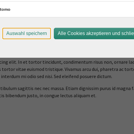
tomo
Hier klicken, um die Anzeige von YouTube-Videos zu erlauben
Auswahl speichern
Alle Cookies akzeptieren und schli
ng elit. In et tortor tincidunt, condimentum risus non, ornare lacu
tortor vitae euismod tristique. Vivamus arcu dui, pharetra ac torto
 interdum mi odio sed nisi. Sed eleifend posuere dictum.
stibulum sagittis nec nec massa. Etiam dignissim purus id magna fac
tis bibendum justo, in congue lectus aliquam et.