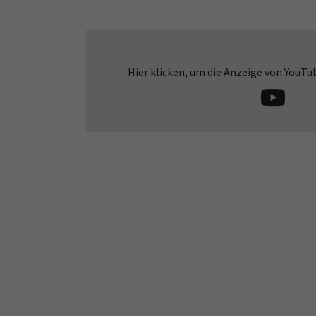
Skip to main content
Skip to page footer
Hier klicken, um die Anzeige von YouTu