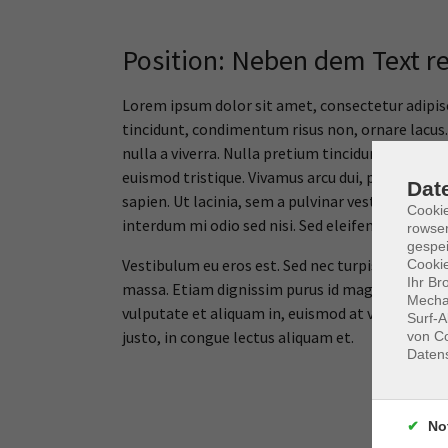
Position: Neben dem Text r
Lorem ipsum dolor sit amet, consectetur adipisci
tincidunt, condimentum risus non, ornare lacus.
nulla a viverra. Nulla pretium tincidunt imperdi
euismod tristique. Vivamus arcu dui, pharetra ac
Dat
sapien. Ut lacinia, sem a pulvinar vestibulum, en
Cooki
interdum mi odio sed nisi. Sed eleifend posuere 
rowse
gespei
Vestibulum eu eros est. Sed nec turpis eu elit ve
Cookie
Ihr Br
massa. Etiam dignissim purus id magna facilisis f
Mechan
vulputate et aliquam in, euismod at velit. Pell
Surf-A
justo, in congue lectus aliquam et.
von Co
Daten
No