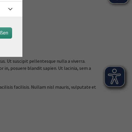
eßen
s. Ut suscipit pellentesque nulla a viverra.
r in, posuere blandit sapien. Ut lacinia, sem a
ilisis facilisis. Nullam nisl mauris, vulputate et