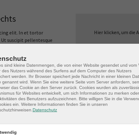
echts
Hier klicken, um die
ng elit. In et tortor
 Ut suscipit pellentesque
et. Donec mollis tortor vitae
 tortor in, posuere blandit
enschutz
im mi ultrices ipsum, vel
es sind kleine Datenmengen, die von einer Website gesendet und vo
dictum.
r des Nutzers während des Surfens auf dem Computer des Nutzers
chert werden. Ihr Browser speichert jede Nachricht in einer kleinen Dat
stibulum sagittis nec nec
 genannt wird. Wenn Sie eine weitere Seite vom Server anfordern, se
owser das Cookie an den Server zurück. Cookies wurden als zuverlässi
acilisis. Nullam nisl mauris,
ismus für Websites entwickelt, um sich Informationen zu merken oder
entesque sagittis bibendum
ktivitäten des Benutzers aufzuzeichnen. Bitte willigen Sie in die Verwe
okies ein. Weitere Informationen finden Sie in unseren
schutzhinweisen.
Datenschutz
twendig