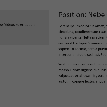
Position: Nebe
be-Videos zu erlauben
Lorem ipsum dolor sit amet, co
tincidunt, condimentum risus 
nulla a viverra. Nulla pretium
euismod tristique. Vivamus arc
sapien. Ut lacinia, sem a pulv
interdum mi odio sed nisi. Sed
Vestibulum eu eros est. Sed ne
massa. Etiam dignissim purus i
vulputate et aliquam in, euis
justo, in congue lectus aliqua