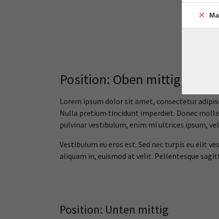
Ma
Position: Oben mittig
Lorem ipsum dolor sit amet, consectetur adipisci
Nulla pretium tincidunt imperdiet. Donec mollis 
pulvinar vestibulum, enim mi ultrices ipsum, vel
Vestibulum eu eros est. Sed nec turpis eu elit ve
aliquam in, euismod at velit. Pellentesque sagit
Position: Unten mittig