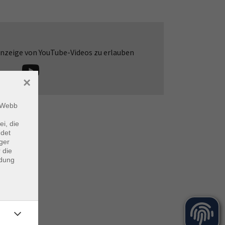
 Anzeige von YouTube-Videos zu erlauben
×
m Webb
ei, die
ndet
ger
 die
ndung