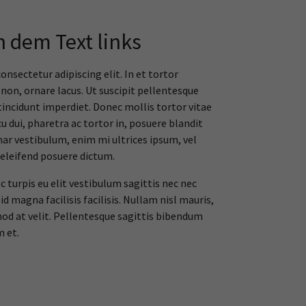
n dem Text links
nsectetur adipiscing elit. In et tortor
non, ornare lacus. Ut suscipit pellentesque
 tincidunt imperdiet. Donec mollis tortor vitae
u dui, pharetra ac tortor in, posuere blandit
inar vestibulum, enim mi ultrices ipsum, vel
 eleifend posuere dictum.
c turpis eu elit vestibulum sagittis nec nec
d magna facilisis facilisis. Nullam nisl mauris,
mod at velit. Pellentesque sagittis bibendum
m et.