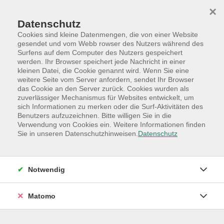
Skip to main content
Skip to page footer
×
Datenschutz
Cookies sind kleine Datenmengen, die von einer Website
gesendet und vom Webb rowser des Nutzers während des
Surfens auf dem Computer des Nutzers gespeichert
werden. Ihr Browser speichert jede Nachricht in einer
Programm
Hauptkategorien
kleinen Datei, die Cookie genannt wird. Wenn Sie eine
Beruf +Digitale Welt
weitere Seite vom Server anfordern, sendet Ihr Browser
das Cookie an den Server zurück. Cookies wurden als
Ausbildungen und Lehrgänge im Immobilienbereich
zuverlässiger Mechanismus für Websites entwickelt, um
FERNKURS: Geprüfte/r
sich Informationen zu merken oder die Surf-Aktivitäten des
Benutzers aufzuzeichnen. Bitte willigen Sie in die
Immobilienassistent/in
Verwendung von Cookies ein. Weitere Informationen finden
Sie in unseren Datenschutzhinweisen.
Datenschutz
DIESER KURS IST JEDERZEIT BUCHBAR!
DAS HIER ALS KURSBEGINN GENANNTE
DATUM IST NUR SYSTEMBEDINGT :-)
Notwendig
Die VHS Quickborn bietet einen besonderen Fernkurs
zur idealen Ausbildung für die Tätigkeit als
Matomo
Immobilienassistent/in
in einem sehr interessanten
Markt an.