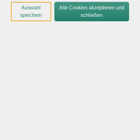
weitere Unterlagen (auch für den Arbeitgeber) per
Auswahl
Alle Cookies akzeptieren und
Email.
speichern
schließen
Bei vorliegendem SEPA Mandant erfolgt die
Abbuchung des Kursentgeltes des Bildungsurlaubes 10
Tage vor Kursbeginn.
Durch gezieltes Training können wir unser seelisches
Immunsystem aufbauen und stetig stärken. Jeder
Mensch kann Handlungsstrategien erlernen und
Verhaltensänderungen durchführen. Unsere
Denkmuster können wir erkennen, analysieren und ggf.
durchbrechen.
Lernen Sie in diesem Bildungsurlaub, Klarheiten über
eigene Ressourcen zu gewinnen und (wieder)
Sicherheit aufzubauen. Kommen Sie anhand von
praktischen Übungen in lösungsorientierte Gedanken
und setzen Sie diese in Handlungen um.