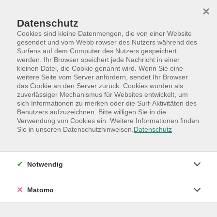
Skip to main content
Skip to page footer
×
Datenschutz
Cookies sind kleine Datenmengen, die von einer Website
gesendet und vom Webb rowser des Nutzers während des
Surfens auf dem Computer des Nutzers gespeichert
werden. Ihr Browser speichert jede Nachricht in einer
Programm
Hauptkategorien
kleinen Datei, die Cookie genannt wird. Wenn Sie eine
Beruf +Digitale Welt
weitere Seite vom Server anfordern, sendet Ihr Browser
das Cookie an den Server zurück. Cookies wurden als
Bildungsurlaub - auch als "normaler" Kurs von allen
zuverlässiger Mechanismus für Websites entwickelt, um
buchbar!
sich Informationen zu merken oder die Surf-Aktivitäten des
Benutzers aufzuzeichnen. Bitte willigen Sie in die
Bildungsurlaub: Strategien zur Stress-
Verwendung von Cookies ein. Weitere Informationen finden
und Krisenbewältigung
Sie in unseren Datenschutzhinweisen.
Datenschutz
Resilienz, der Schlüssel für Ihre Gesundheit
Die Anerkennung zum Bildungsurlaub von Schleswig-
Notwendig
Holstein* ,Hamburg, Niedersachen und Hessen liegt
vor, dieses Format ist für alle frei buchbar, nicht nur als
Matomo
Bildungsurlaub.
Nach der Online-Anmeldung erhalten Sie von uns