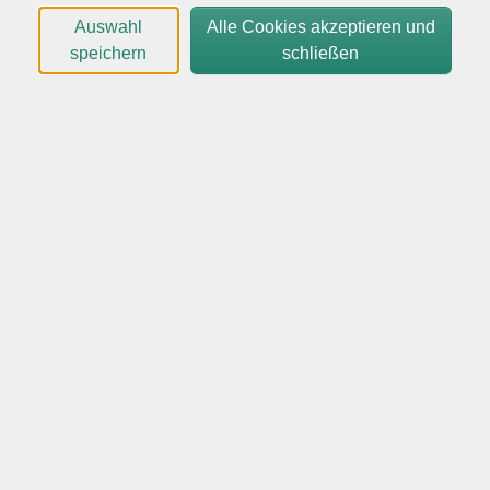
Das Format ist für alle frei buchbar, nicht nur als
Auswahl
Alle Cookies akzeptieren und
Bildungsurlaub!
speichern
schließen
Nach der Online-Anmeldung erhalten Sie von uns
weitere Unterlagen (auch für den Arbeitgeber) per
Email.
Bei vorliegendem SEPA Mandant erfolgt die
Abbuchung des Kursentgeltes des Bildungsurlaubes 10
Tage vor Kursbeginn.
Bildungsurlaub Fotografie: „Bessere Fotos mit der
eigenen Kamera“ im Beruf und im Alltag
Oft wird der Kauf einer neuen Kamera mit der
Erwartung „besserer Bilder“ verbunden. Eine Vielzahl
von Programmautomatiken,
Einstellungsmöglichkeiten und Untermenüs
suggerieren die Option von traumhaften Bildern per
Knopfdruck. Doch oft sieht die Realität anders aus. Die