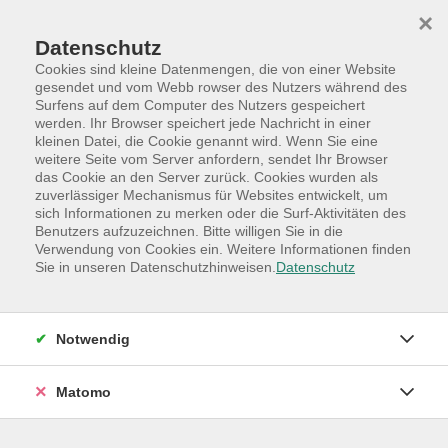
Skip to main content
Skip to page footer
×
Datenschutz
Cookies sind kleine Datenmengen, die von einer Website
gesendet und vom Webb rowser des Nutzers während des
Surfens auf dem Computer des Nutzers gespeichert
werden. Ihr Browser speichert jede Nachricht in einer
Programm
Hauptkategorien
kleinen Datei, die Cookie genannt wird. Wenn Sie eine
Beruf +Digitale Welt
weitere Seite vom Server anfordern, sendet Ihr Browser
das Cookie an den Server zurück. Cookies wurden als
Bildungsurlaub - auch als "normaler" Kurs von allen
zuverlässiger Mechanismus für Websites entwickelt, um
buchbar!
sich Informationen zu merken oder die Surf-Aktivitäten des
Benutzers aufzuzeichnen. Bitte willigen Sie in die
Fotografie: „Bessere Fotos mit der
Verwendung von Cookies ein. Weitere Informationen finden
eigenen Kamera“ im Beruf und im Alltag
Sie in unseren Datenschutzhinweisen.
Datenschutz
-Bildungsurlaub - Angebot der
BERUFLICHEN WEITERBILDUNG-
Notwendig
Dieser Bildungsurlaub ist nur in Schleswig-Holstein
anerkannt, Der Arbeitgeber kann jedoch nach dem
Matomo
Konsensprinzip eine Ausnahme gewähren.