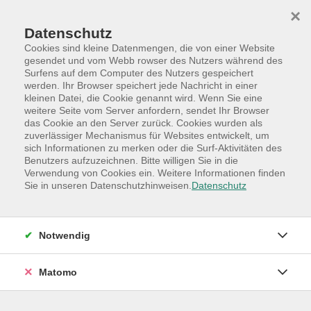
Skip to main content
Skip to page footer
×
Datenschutz
Cookies sind kleine Datenmengen, die von einer Website
gesendet und vom Webb rowser des Nutzers während des
Surfens auf dem Computer des Nutzers gespeichert
werden. Ihr Browser speichert jede Nachricht in einer
Programm
Hauptkategorien
kleinen Datei, die Cookie genannt wird. Wenn Sie eine
Beruf +Digitale Welt
weitere Seite vom Server anfordern, sendet Ihr Browser
das Cookie an den Server zurück. Cookies wurden als
Punkt9 - zum Innovations- und
zuverlässiger Mechanismus für Websites entwickelt, um
Changemanagement
sich Informationen zu merken oder die Surf-Aktivitäten des
Benutzers aufzuzeichnen. Bitte willigen Sie in die
Punkt 9: Social Media Marketing mit
Verwendung von Cookies ein. Weitere Informationen finden
Instagram
Sie in unseren Datenschutzhinweisen.
Datenschutz
Erfolgskonzepte und -strategien im Business
QuickStart-Webinare zum Innovations- und
Notwendig
Changemanagement sowie für ein nachhaltigeres
Arbeiten
Matomo
Aufmerksamkeitsstark: Instagram zählt zu den
weltweit meistgenutzten sozialen Netzwerken und ist