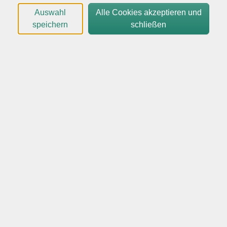
Auswahl
Alle Cookies akzeptieren und
konsequent auf visuelle Inhalte wie Fotos und Videos
speichern
schließen
ausgerichtet. Dadurch eignet sich die Plattform in
besonderem Maße für aufmerksamkeitsstarkes Social
Media Marketing (SMM). Für kleine und mittlere
Unternehmen (KMU) stellt Instagram eine
vergleichsweise ressourcenschonende Alternative zu
klassischen
Kommunikationsmitteln dar, mit der Reichweite,
Markenpräsenz und Kundenbindung systematisch
aufgebaut
werden können.
Der nachhaltige Erfolg eines Instagram-Auftritts
basiert nicht auf Einzelmaßnahmen, sondern auf einer
klaren