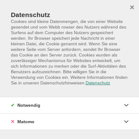
Skip to main content
Skip to page footer
×
Datenschutz
Cookies sind kleine Datenmengen, die von einer Website
gesendet und vom Webb rowser des Nutzers während des
Surfens auf dem Computer des Nutzers gespeichert
werden. Ihr Browser speichert jede Nachricht in einer
Programm
Hauptkategorien
Gesellschaft
kleinen Datei, die Cookie genannt wird. Wenn Sie eine
weitere Seite vom Server anfordern, sendet Ihr Browser
NEU: Klönschnack & Co für Frauen
das Cookie an den Server zurück. Cookies wurden als
der kostenlose Treffpunkt für Seniorinnen
zuverlässiger Mechanismus für Websites entwickelt, um
sich Informationen zu merken oder die Surf-Aktivitäten des
und Senioren
Benutzers aufzuzeichnen. Bitte willigen Sie in die
Neue Leute kennenlernen, gemeinsam lachen, klönen
Verwendung von Cookies ein. Weitere Informationen finden
Sie in unseren Datenschutzhinweisen.
Datenschutz
und Spaß haben.
Bei diesem kostenlosen Treffpunkt wird bei Kaffee, Tee
und Keksen zusammen geklönt, gespielt, gebastelt
Notwendig
und auch weitere Aktivitäten zusammen abgestimmt.
Die Dozentin Claudia Schultze freut sich auf viele
Matomo
Interessierte.