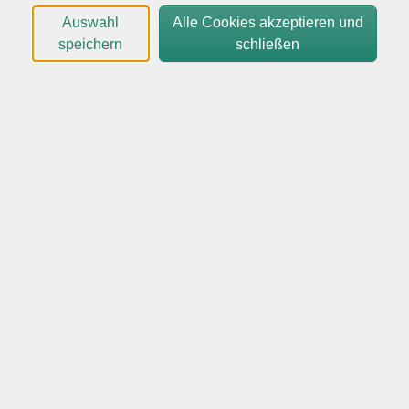
Eine Anmeldung ist aus organisatorischen Gründen
Auswahl
Alle Cookies akzeptieren und
erforderlich.
speichern
schließen
Gebührenfrei
In den Warenkorb
Kursnummer:
19001-C1
Start:
Ende:
Mi. 19.08.2026
Mi. 26.08.2026
15:30 Uhr
17:00 Uhr
4 Unterrichtseinheiten
Dozent*in: