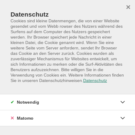
Skip to main content
Skip to page footer
×
Datenschutz
Cookies sind kleine Datenmengen, die von einer Website
gesendet und vom Webb rowser des Nutzers während des
Surfens auf dem Computer des Nutzers gespeichert
werden. Ihr Browser speichert jede Nachricht in einer
Programm
Hauptkategorien
Gesellschaft
kleinen Datei, die Cookie genannt wird. Wenn Sie eine
Repair-Treffpunkt
weitere Seite vom Server anfordern, sendet Ihr Browser
das Cookie an den Server zurück. Cookies wurden als
Repair-Treffpunkt im Forum im Oktober
zuverlässiger Mechanismus für Websites entwickelt, um
sich Informationen zu merken oder die Surf-Aktivitäten des
Benutzers aufzuzeichnen. Bitte willigen Sie in die
Der VHS-Repair-Treffunkt im Forum
Verwendung von Cookies ein. Weitere Informationen finden
Sie in unseren Datenschutzhinweisen.
Datenschutz
kostenlos dabei sein.
Nennen Sie gern im Bemerkungenfeld die Hilfe, die Sie
Notwendig
suchen: Elektrogerät, Musikinstrument, Holz,
Nähmaschine, Gartengerät ... oder oder oder :-)
Matomo
Die VHS Quickborn öffnet im Forum immer am letzten
Samstag im Monat den „Repair-Treffpunkt“ und bietet