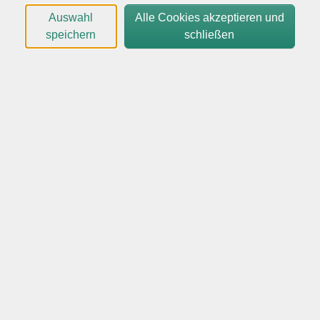
dort mit vielen freiwilligen Fachleuten Hilfestellung
Auswahl
Alle Cookies akzeptieren und
und Beratung für nicht funktionierende:
speichern
schließen
Elektrogeräte, Haushaltsgeräte, Kleinmöbel,
Spielzeug, Musikinstrumente, Uhren, Nähmaschinen
und vieles mehr an.
Die freiwilligen Helferinnen und Helfer bringen
Fachkenntnisse aus den Gebieten: Elektrotechnik,
Mechanik, Holz, Armbanduhren, PC, Näharbeiten und
Nähmaschine und als Allrounder/in mit.
Gegenstände wieder reparieren, Dinge nicht
wegschmeißen, das ist ein Teil von Nachhaltigkeit und
dazu braucht es manchmal Hilfestellung, denn nicht
Jedem sind die passenden handwerklichen Fähigkeiten
gegeben. Ob das Stuhlbein wackelt, die Wanduhr nicht
mehr läuft, der Toaster nicht mehr heizt oder die
Gitarrenseiten ausgeleiert sind, im neuen Repair-
Treffpunkt der VHS Quickborn treffen sich Fachleute