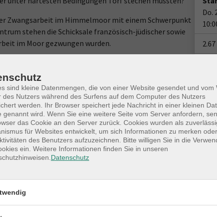
 hier unter härtesten Bedingungen Torf stechen mussten?
Star
Do. 
 der Zwangsarbeit im Himmelmoor mit einem Schwerpunkt
10:0
ntrum stehen die Schicksale französisch-jüdischer sowie
 Arbeit im Moor gezwungen wurden.
2.67
on von Justizgefangenen, deren Einsatz in der
Doz
bis in die 1980er Jahre anhielt.
enschutz
Fac
es sind kleine Datenmengen, die von einer Website gesendet und vo
ren wir das Leben der Gefangenen vor Ort. Bei einem
r des Nutzers während des Surfens auf dem Computer des Nutzers
Ver
 historischen Gebäude und das Gelände unter die Lupe:
chert werden. Ihr Browser speichert jede Nachricht in einer kleinen Dat
Out
 genannt wird. Wenn Sie eine weitere Seite vom Server anfordern, se
ute noch über den Alltag der Gefangenen?
owser das Cookie an den Server zurück. Cookies wurden als zuverlässi
254
ismus für Websites entwickelt, um sich Informationen zu merken oder
te mit der Geschichte dieses Ortes um, der uns nun als
Out
ktivitäten des Benutzers aufzuzeichnen. Bitte willigen Sie in die Verwe
okies ein. Weitere Informationen finden Sie in unseren
schutzhinweisen.
Datenschutz
moorstraße 6, 25451 Quickborn.
twendig