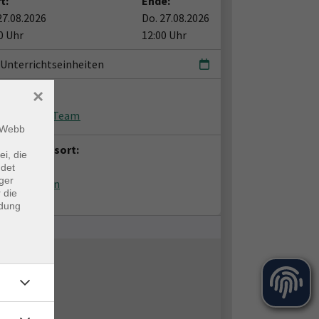
t:
Ende:
27.08.2026
Do. 27.08.2026
0 Uhr
12:00 Uhr
 Unterrichtseinheiten
×
ent*in:
hdozenten-Team
m Webb
anstaltungsort:
ei, die
door-VHS
ndet
ger
51 Quickborn
 die
door 650
ndung