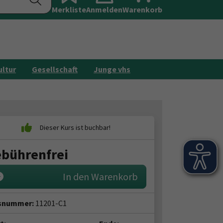
Merkliste
Anmelden
Galerie
Warenkorb
Kontakt
ultur
Gesellschaft
Junge vhs
bührenfrei
In den Warenkorb
snummer:
11201-C1