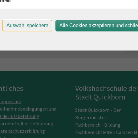
tomo
h bitte an bildung@henri-goldstein-haus.de. Bitte achten
tes Schuhwerk. Eigene Dokumente oder Fragen zur
.
Auswahl speichern
Alle Cookies akzeptieren und schli
htliches
Volkshochschule de
Stadt Quickborn
mpressum
eilnahmebedingungen und
Stadt Quickborn - Der
iderrufsbelehrung
Bürgermeister
arrierefreiheitserklärung
Fachbereich - Bildung
atenschutzerklärung
Fachbereichsleiter: Carsten M