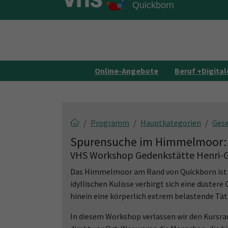
Skip to main content
Skip to page footer
Online-Angebote
Beruf +Digital
Programm
Hauptkategorien
Gese
Spurensuche im Himmelmoor: 
VHS Workshop Gedenkstätte Henri-G
Das Himmelmoor am Rand von Quickborn ist he
idyllischen Kulisse verbirgt sich eine düstere
hinein eine körperlich extrem belastende Tät
In diesem Workshop verlassen wir den Kursra