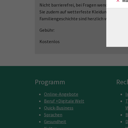
Ma
Nicht barrierefrei, bei Fragen wenden Sie sic
Sie zudem auf wetterfeste Kleidung und fes
Familiengeschichte sind herzlich willkommen
Gebühr:
Kostenlos
Programm
Rec
Online-Angebote
I
Beruf +Digitale Welt
T
Quick-Business
W
Sprachen
B
Gesundheit
D