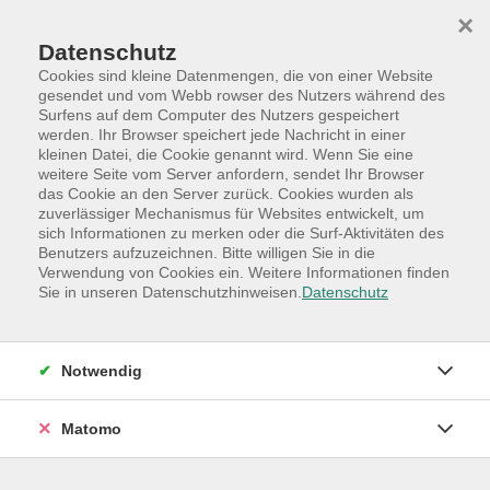
Skip to main content
Skip to page footer
×
Datenschutz
Cookies sind kleine Datenmengen, die von einer Website
gesendet und vom Webb rowser des Nutzers während des
Surfens auf dem Computer des Nutzers gespeichert
werden. Ihr Browser speichert jede Nachricht in einer
Programm
Hauptkategorien
Gesundheit
kleinen Datei, die Cookie genannt wird. Wenn Sie eine
Kurse für Seniorinnen und Senioren, 70, 80+
weitere Seite vom Server anfordern, sendet Ihr Browser
das Cookie an den Server zurück. Cookies wurden als
60,70,80+ Gesundheits-Nordic-Walking
zuverlässiger Mechanismus für Websites entwickelt, um
sich Informationen zu merken oder die Surf-Aktivitäten des
am Vormittag
Benutzers aufzuzeichnen. Bitte willigen Sie in die
für Alle
Verwendung von Cookies ein. Weitere Informationen finden
Sie in unseren Datenschutzhinweisen.
Datenschutz
Dieses Ganzkörpertraining und Naturerlebnis trainiert
sowohl das Herz-Kreislaufsystem als auch 90% der
gesamten Muskulatur. Nordic-Walking ist für alle
Notwendig
geeignet, einfach zu erlernen und überall und zu jeder
Jahreszeit auszuführen.
Matomo
Es kombiniert verschiedene Effekte wie