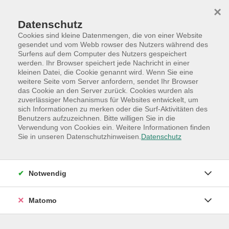
Skip to main content
Skip to page footer
×
Datenschutz
Cookies sind kleine Datenmengen, die von einer Website
gesendet und vom Webb rowser des Nutzers während des
Surfens auf dem Computer des Nutzers gespeichert
werden. Ihr Browser speichert jede Nachricht in einer
Programm
Hauptkategorien
Gesundheit
kleinen Datei, die Cookie genannt wird. Wenn Sie eine
Pilates
weitere Seite vom Server anfordern, sendet Ihr Browser
das Cookie an den Server zurück. Cookies wurden als
Sanftes Pilates für alle
zuverlässiger Mechanismus für Websites entwickelt, um
sich Informationen zu merken oder die Surf-Aktivitäten des
Fitnesstraining für Körper und Seele
Benutzers aufzuzeichnen. Bitte willigen Sie in die
Dieser Kurs richtet sich an alle, unabhängig von Alter
Verwendung von Cookies ein. Weitere Informationen finden
Sie in unseren Datenschutzhinweisen.
Datenschutz
und Trainingszustand, die
ihre Bauchmuskeln trainieren,
ihren Beckenboden kräftigen,
Notwendig
ihren Rücken stärken und
ihre Balance, Flexibilität sowie Haltung
Matomo
verbessern möchten.