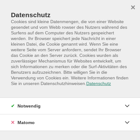
Skip to main content
Skip to page footer
×
Datenschutz
Cookies sind kleine Datenmengen, die von einer Website
gesendet und vom Webb rowser des Nutzers während des
Surfens auf dem Computer des Nutzers gespeichert
werden. Ihr Browser speichert jede Nachricht in einer
Programm
Hauptkategorien
Gesundheit
kleinen Datei, die Cookie genannt wird. Wenn Sie eine
Yoga
weitere Seite vom Server anfordern, sendet Ihr Browser
das Cookie an den Server zurück. Cookies wurden als
Yoga für Männer
zuverlässiger Mechanismus für Websites entwickelt, um
sich Informationen zu merken oder die Surf-Aktivitäten des
kraftvolle Asanas und intensive
Benutzers aufzuzeichnen. Bitte willigen Sie in die
Selbsterfahrung
Verwendung von Cookies ein. Weitere Informationen finden
Sie in unseren Datenschutzhinweisen.
Datenschutz
Erfahre die Kombination von kraftvollen Asanas und
intensiver Selbsterfahrung durch Schulung von
Bewusstsein und Herz in einer tragenden Gruppe,
Notwendig
jenseits von Konkurrenz und Bewertung.
Bitte mitbringen: Gymnastikmatte, Sportbekeidung,
Matomo
Decke/Handtuch