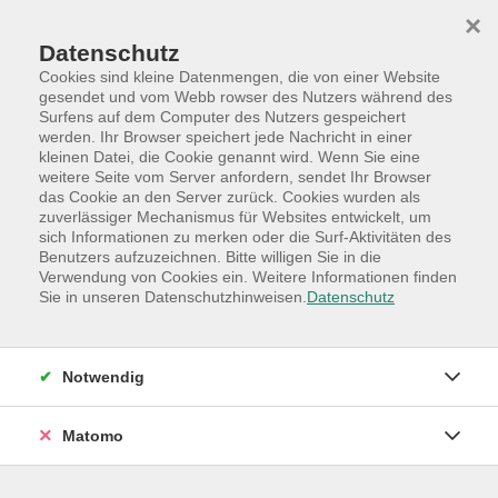
Skip to main content
Skip to page footer
×
Datenschutz
Cookies sind kleine Datenmengen, die von einer Website
gesendet und vom Webb rowser des Nutzers während des
Surfens auf dem Computer des Nutzers gespeichert
werden. Ihr Browser speichert jede Nachricht in einer
Programm
Hauptkategorien
Kultur
kleinen Datei, die Cookie genannt wird. Wenn Sie eine
weitere Seite vom Server anfordern, sendet Ihr Browser
Aquarell Malsession am Wochenende im
das Cookie an den Server zurück. Cookies wurden als
September
zuverlässiger Mechanismus für Websites entwickelt, um
sich Informationen zu merken oder die Surf-Aktivitäten des
2 Tage Kompaktworkshop
Benutzers aufzuzeichnen. Bitte willigen Sie in die
Verwendung von Cookies ein. Weitere Informationen finden
Wir lernen die Techniken des Lavierens, Lasierens,
Sie in unseren Datenschutzhinweisen.
Datenschutz
Mischens und Auswaschens kennen, die die
Hauptbestandteile des Aquarells sind. Hinzu kommt
das perspektivische und räumliche Malen und Zeichnen.
Notwendig
Bitte mitbringen:
Matomo
Anbei finden eine Liste mit dem Material und den
Werkzeugen, die wir benötigen;