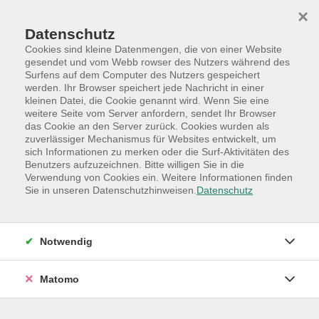
Skip to main content
Skip to page footer
×
Datenschutz
Cookies sind kleine Datenmengen, die von einer Website
gesendet und vom Webb rowser des Nutzers während des
Surfens auf dem Computer des Nutzers gespeichert
werden. Ihr Browser speichert jede Nachricht in einer
Programm
Hauptkategorien
Kultur
kleinen Datei, die Cookie genannt wird. Wenn Sie eine
weitere Seite vom Server anfordern, sendet Ihr Browser
KI – was habe ich davon?
das Cookie an den Server zurück. Cookies wurden als
welchen persönlichen Mehrwert kann die KI
zuverlässiger Mechanismus für Websites entwickelt, um
sich Informationen zu merken oder die Surf-Aktivitäten des
mir bieten?
Benutzers aufzuzeichnen. Bitte willigen Sie in die
Verwendung von Cookies ein. Weitere Informationen finden
Künstliche Intelligenz ist in aller Munde – doch
Sie in unseren Datenschutzhinweisen.
Datenschutz
welchen konkreten Nutzen hat sie für mich
persönlich? Dieser Kurs richtet sich an alle, die KI zwar
kennen, bislang jedoch keinen praktischen Zugang
Notwendig
gefunden haben und verstehen möchten, warum sie
weit mehr ist als eine moderne Suchmaschine.
Matomo
Anhand verständlicher Beispiele erleben die