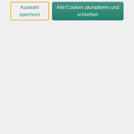
Teilnehmenden, wie KI-Anwendungen den Alltag
Auswahl
Alle Cookies akzeptieren und
spürbar erleichtern können – beim Formulieren von
speichern
schließen
Texten, Strukturieren von Informationen, Planen von
Vorhaben oder auch bei Fragen zu Gesundheit,
Organisation und persönlichem Zeitmanagement. KI
liefert nicht nur Suchergebnisse, sondern konkrete,
individuell formulierte Unterstützung und spart dabei
wertvolle Zeit.
Ziel ist es, Berührungsängste abzubauen und den
praktischen Mehrwert unmittelbar erfahrbar zu
machen – so überzeugend, dass man sich fragt, wie der
Alltag bisher ohne diese Hilfe organisiert wurde.
Es handelt sich um einen Kurs/Workshop mit
wissenschaftlichem und lehrendem Charakter.