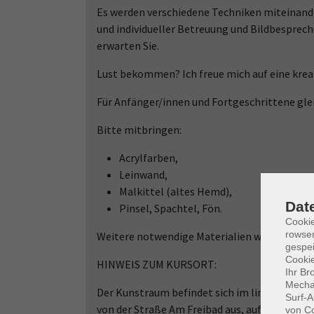
Es werden verschiedene Techniken miteinande
und individueller Betreuung und Bildbesprech
erwarten Sie.
Lust bekommen? Ich freue mich auf eine kreat
Für Anfänger/innen und Fortgeschrittene gl
Bitte mitbringen:
Acrylfarben,
Leinwand,
Malkittel (altes Hemd),
Dat
Pinsel, Spachtel, Fön.
Cooki
rowse
Weitere notwendige Materialien werden am e
gespei
Cookie
HINWEIS ZUM KURSORT:
Ihr Br
Mechan
Der Kunstraum befindet sich im linken Gebäu
Surf-A
von der Straße Am Freibad aus, auf das Schul
von Co