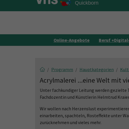
Skip to main content
Skip to page footer
Online-Angebote
Beruf +Digital
Programm
Hauptkategorien
Kult
Acrylmalerei ...eine Welt mit v
Unter fachkundiger Leitung werden gezielte
Fachdozentin und Künstlerin Helmtrud Kraien
Wir wollen nach Herzenslust experimentieren,
einarbeiten, spachteln, Rosteffekte unter Wa
zurücknehmen und vieles mehr.