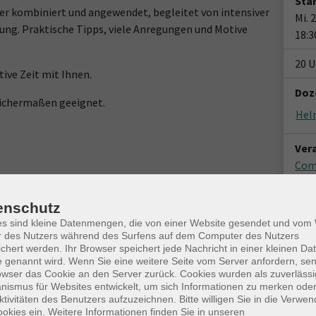
Star
r kombiniert und angewendet, begleitet von intensiver
Mi. 
ung. Praktische Tipps, viele Anregungen und Motive
18:3
20 U
ive Zeit mit Ihnen.
Doz
eichermaßen geeignet.
Hel
Ver
Com
Am F
254
enschutz
Kun
es sind kleine Datenmengen, die von einer Website gesendet und vo
r des Nutzers während des Surfens auf dem Computer des Nutzers
rsten Kurstag besprochen.
chert werden. Ihr Browser speichert jede Nachricht in einer kleinen Dat
 genannt wird. Wenn Sie eine weitere Seite vom Server anfordern, se
owser das Cookie an den Server zurück. Cookies wurden als zuverlässi
ismus für Websites entwickelt, um sich Informationen zu merken oder
detrakt (Altbau), wenn Sie, über das große Eingangstor
ktivitäten des Benutzers aufzuzeichnen. Bitte willigen Sie in die Verwe
gelände kommen, biegen Sie gleich nach links ab und folgen
okies ein. Weitere Informationen finden Sie in unseren