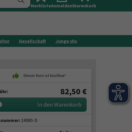
Merkliste
Anmelden
Galerie
Warenkorb
Kontakt
ultur
Gesellschaft
Junge vhs
82,50
€
ühr:
In den Warenkorb
snummer:
24080-D