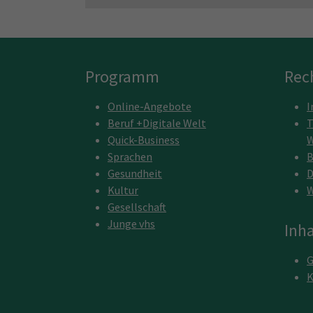
Programm
Rec
Online-Angebote
I
Beruf +Digitale Welt
T
Quick-Business
W
Sprachen
B
Gesundheit
D
Kultur
W
Gesellschaft
Junge vhs
Inha
G
K