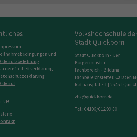
htliches
Volkshochschule de
Stadt Quickborn
mpressum
eilnahmebedingungen und
Stadt Quickborn - Der
iderrufsbelehrung
Bürgermeister
arrierefreiheitserklärung
Fachbereich - Bildung
atenschutzerklärung
Fachbereichsleiter: Carsten M
iderruf
Rathausplatz 1 | 25451 Quick
vhs@quickborn.de
lte
Tel.: 04106/612 99 60
alerie
ontakt