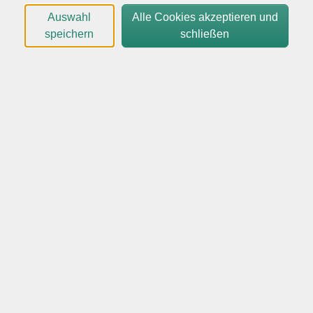
Wir arbeiten für kleine, mittlere und große
Auswahl
Alle Cookies akzeptieren und
Unternehmen mit professionellen Trainerteams und
speichern
schließen
individuellen Inhalten.
Kontaktieren Sie uns mit Ihren Wünschen und
Vorstellungen gern telefonisch oder per Email:
04106-6129961
vhs@quickborn.de
Dieser Workshop wird Online angeboten.
Unter einem digitalen Mindset versteht man die
Offenheit für technologische Innovationen im Rahmen
einer durch Agilität gekennzeichneten, virtuellen
Kollaboration. Die regelmäßige Bereitschaft von
Führungskräften sowie Mitarbeiterinnen und
Mitarbeitern zur einschlägigen Weiterbildung stellt
sich insoweit als zentrale Voraussetzung für die
Ausprägung einer entsprechenden