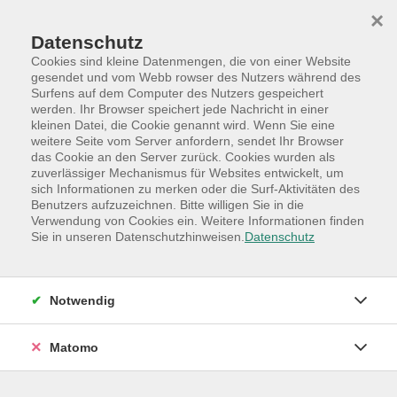
Skip to main content
Skip to page footer
×
Datenschutz
Cookies sind kleine Datenmengen, die von einer Website
gesendet und vom Webb rowser des Nutzers während des
Surfens auf dem Computer des Nutzers gespeichert
werden. Ihr Browser speichert jede Nachricht in einer
Programm
Hauptkategorien
kleinen Datei, die Cookie genannt wird. Wenn Sie eine
Online-Angebote
weitere Seite vom Server anfordern, sendet Ihr Browser
das Cookie an den Server zurück. Cookies wurden als
Digitales Mindset in modernen
zuverlässiger Mechanismus für Websites entwickelt, um
sich Informationen zu merken oder die Surf-Aktivitäten des
Organisationen
Benutzers aufzuzeichnen. Bitte willigen Sie in die
Co-Creation zwischen Mensch und KI
Verwendung von Cookies ein. Weitere Informationen finden
Sie in unseren Datenschutzhinweisen.
Datenschutz
DIESER KURS IST JEDERZEIT BUCHBAR! DAS HIER ALS
KURSBEGINN GENANNTE DATUM IST NUR
SYSTEMBEDINGT :-)
Notwendig
Für Ihre „Job-Familie“ erstellen wir ein passgenaues
Angebot für alle Mitarbeitenden in allen Ebenen ihres
Matomo
Unternehmens.