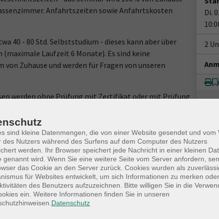
Star
Klassenzimmer. Anfahrtszeiten sowie Anfahrtskosten
Di. 
10:0
a 40 - 80 Std. Selbststudium - dieses kann aber über
2 Un
(maximale Laufzeit 6 Monate). Es sind keine
Anm
m von Zuhause und werden für Fragen von unseren
en werden ohne Prüfung mit Zertifikat oder mit Prüfung
S)"
.
enschutz
minunabhängig jederzeit bestellt und begonnen werden.
es sind kleine Datenmengen, die von einer Website gesendet und vo
r des Nutzers während des Surfens auf dem Computer des Nutzers
tützend für Fachkräfte der Immobilienwirtschaft (z.B.
chert werden. Ihr Browser speichert jede Nachricht in einer kleinen Dat
anzierer usw.) und helfen bei der Verwaltung und
 genannt wird. Wenn Sie eine weitere Seite vom Server anfordern, se
owser das Cookie an den Server zurück. Cookies wurden als zuverlässi
ußerung von Wohn- und Gewerbeimmobilien. Einsatzfelder
ismus für Websites entwickelt, um sich Informationen zu merken oder
mobilienbranche, insbesondere aber bei
ktivitäten des Benutzers aufzuzeichnen. Bitte willigen Sie in die Verwe
 sowie bei Wohnungsbau-, Immobilien- und
okies ein. Weitere Informationen finden Sie in unseren
schutzhinweisen.
Datenschutz
häftigen auch einige Banken und Bausparkassen in ihren
tung Immobilienassistenten.