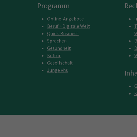
Programm
Rec
Online-Angebote
I
Beruf +Digitale Welt
T
Quick-Business
W
Sprachen
B
Gesundheit
D
Kultur
W
Gesellschaft
Junge vhs
Inha
G
K