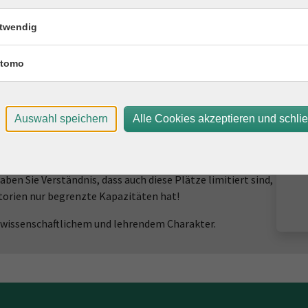
aus resultierenden Bedarf an unterstützenden
twendig
bieten wir diesen Fernkurs an.
tomo
Zertifikatsausbildung sehr praxisorientiert und
nassistenten relevanten Themen wie: Arbeitsorganisation
s Immobilienmaklers oder Hausverwalters,
ng von Objektaufnahmen (Exposéerstellung,
Auswahl speichern
Alle Cookies akzeptieren und schli
.) Abrechnung und Verwaltung, sowie Unterstützung bei
z, Kundenakquise, Marketing u.v.m.
haben Sie Verständnis, dass auch diese Plätze limitiert sind,
utorien nur begrenzte Kapazitäten hat!
 wissenschaftlichem und lehrendem Charakter.