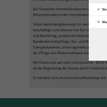
Auf Grund des Immobilienbooms und dem hier
No
Mitarbeitenden in der Immobilienwirtschaft, 
Ma
Unser Ausbildungskonzept ist auch bei dieser 
beschäftigt sich intensiv mit für Immobilie
und Marketing, praktische Unterstützung de
Kundenkontaktpflege, Vor- und Nachbereitu
Energieausweise, Unterlagenbeschaffung usw
der Pflege von Maklersoftware und Webpräsen
Wir freuen uns auf viele Interessierte - bitte 
da die Begleitung des Kurses durch Telefont
Es handelt sich um einen Kurs/Workshop mit