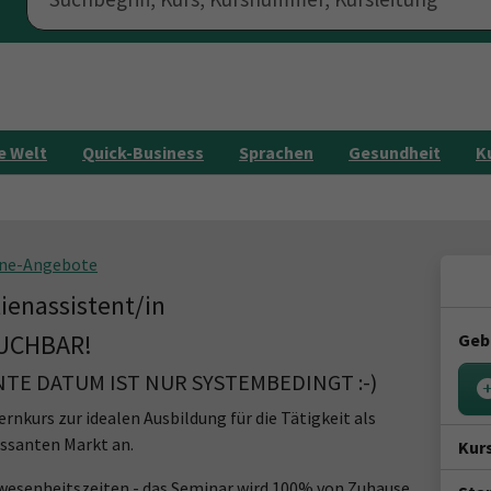
e Welt
Quick-Business
Sprachen
Gesundheit
K
ine-Angebote
ienassistent/in
BUCHBAR!
Geb
TE DATUM IST NUR SYSTEMBEDINGT :-)
nkurs zur idealen Ausbildung für die Tätigkeit als
essanten Markt an.
Kur
wesenheitszeiten - das Seminar wird 100% von Zuhause