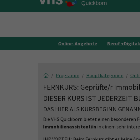
Skip to main content
Skip to page footer
Online-Angebote
Beruf +Digital
Programm
Hauptkategorien
Onl
FERNKURS: Geprüfte/r Immobil
DIESER KURS IST JEDERZEIT 
DAS HIER ALS KURSBEGINN GENANN
Die VHS Quickborn bietet einen besonderen Fer
Immobilienassistent/in
in einem sehr inter
IHR VORTEIL: Beim Fernkurs gibt es keine An