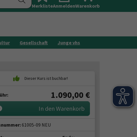
Merkliste
Anmelden
Galerie
Warenkorb
Kontakt
ultur
Gesellschaft
Junge vhs
1.090,00
€
ühr:
In den Warenkorb
snummer:
61005-09 NEU