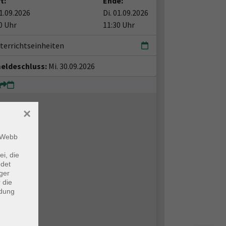
t:
Ende:
01.09.2026
Di. 01.09.2026
0 Uhr
11:30 Uhr
terrichtseinheiten
eldeschluss:
Mi. 30.09.2026
×
m Webb
ei, die
ndet
ger
 die
ndung