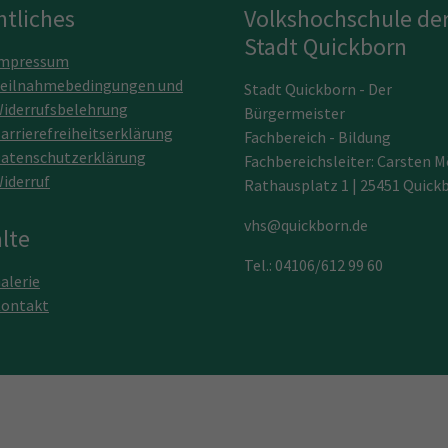
htliches
Volkshochschule de
Stadt Quickborn
mpressum
eilnahmebedingungen und
Stadt Quickborn - Der
iderrufsbelehrung
Bürgermeister
arrierefreiheitserklärung
Fachbereich - Bildung
atenschutzerklärung
Fachbereichsleiter: Carsten M
iderruf
Rathausplatz 1 | 25451 Quick
vhs@quickborn.de
lte
Tel.: 04106/612 99 60
alerie
ontakt