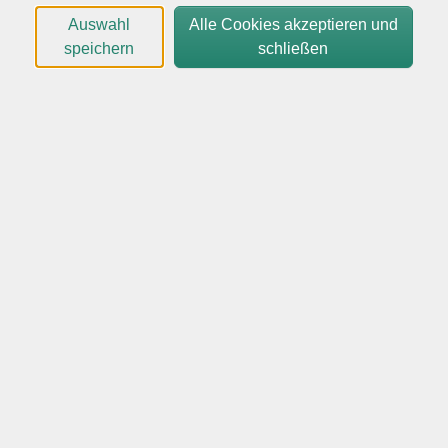
Verfügung, mit denen sich professioneller Content für
Auswahl
Alle Cookies akzeptieren und
das Content Marketing realisieren lässt. Dazu zählen
speichern
schließen
insbesondere Social Media Formate für Plattformen
wie Instagram, aber auch Präsentationen,
Infografiken sowie klassische Printprodukte.
Im Kontext eines visuellen Marketings ermöglicht
Canva die Erstellung sogenannter Memes – kreativer,
aufmerksamkeitsstarker Inhalte mit potenziell viraler
Reichweite. Die Anwendung eignet sich sowohl für den
geschäftlichen als auch für den privaten Einsatz, ist
intuitiv bedienbar und unterstützt einen effizienten
Produktionsprozess. Damit stellt Canva ein
leistungsfähiges Werkzeug für eine konsistente,
visuelle Marken und Kommunikationsarbeit dar. | Level
1 bis 2*
Highlights:
• Kreative Workflows für visuelle Inhalte mit Canva