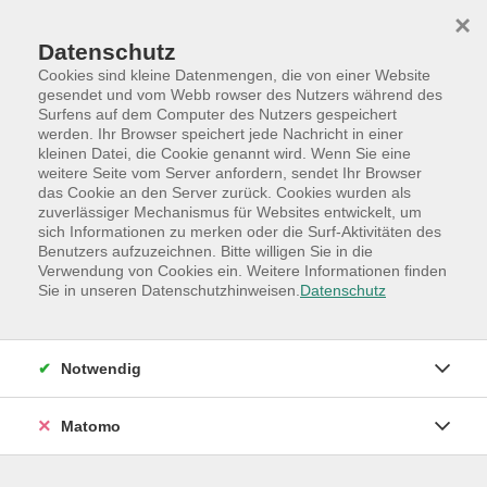
Skip to main content
Skip to page footer
×
Datenschutz
Cookies sind kleine Datenmengen, die von einer Website
gesendet und vom Webb rowser des Nutzers während des
Surfens auf dem Computer des Nutzers gespeichert
werden. Ihr Browser speichert jede Nachricht in einer
Programm
Hauptkategorien
kleinen Datei, die Cookie genannt wird. Wenn Sie eine
Online-Angebote
Live-Stream-Vorträge
weitere Seite vom Server anfordern, sendet Ihr Browser
das Cookie an den Server zurück. Cookies wurden als
Punkt 9: Canva – professioneller
zuverlässiger Mechanismus für Websites entwickelt, um
sich Informationen zu merken oder die Surf-Aktivitäten des
visueller Content |
Benutzers aufzuzeichnen. Bitte willigen Sie in die
Online Creative Tool der Master Class
Verwendung von Cookies ein. Weitere Informationen finden
Sie in unseren Datenschutzhinweisen.
Datenschutz
QuickStart-Webinare zum Innovations- und
Changemanagement sowie für ein nachhaltigeres
Arbeiten
Notwendig
Kreativpotenzial der Superlative: Canva gehört zu den
weltweit führenden Desktop und Web Anwendungen
Matomo
für die Erstellung visueller Inhalte. Bereits in der
kostenlosen Version stehen zentrale Funktionen zur