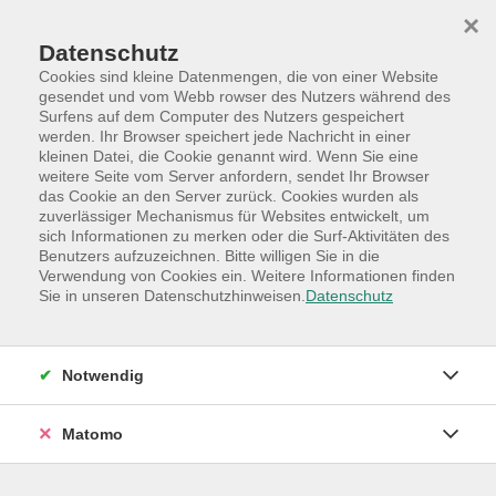
Skip to main content
Skip to page footer
×
Datenschutz
Cookies sind kleine Datenmengen, die von einer Website
gesendet und vom Webb rowser des Nutzers während des
Surfens auf dem Computer des Nutzers gespeichert
werden. Ihr Browser speichert jede Nachricht in einer
Programm
Hauptkategorien
kleinen Datei, die Cookie genannt wird. Wenn Sie eine
Online-Angebote
weitere Seite vom Server anfordern, sendet Ihr Browser
das Cookie an den Server zurück. Cookies wurden als
QuickBits - unsere Online-Firmenschulungen
zuverlässiger Mechanismus für Websites entwickelt, um
High Performance – ideenreiches Design
sich Informationen zu merken oder die Surf-Aktivitäten des
Benutzers aufzuzeichnen. Bitte willigen Sie in die
mit Canva
Verwendung von Cookies ein. Weitere Informationen finden
Digitale Kommunikation mit „Wow-Effekt!“
Sie in unseren Datenschutzhinweisen.
Datenschutz
DIESER KURS IST JEDERZEIT BUCHBAR! DAS HIER ALS
KURSBEGINN GENANNTE DATUM IST NUR
Notwendig
SYSTEMBEDINGT :-)
Für Ihre „Job-Familie“ erstellen wir ein passgenaues
Matomo
Angebot für alle Mitarbeitenden in allen Ebenen ihres
Unternehmens.