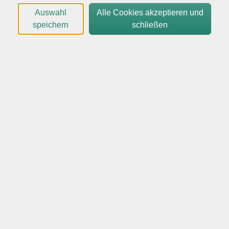
Auswahl
Alle Cookies akzeptieren und
Wir arbeiten für kleine, mittlere und große
speichern
schließen
Unternehmen mit professionellen Trainerteams und
individuellen Inhalten.
Kontaktieren Sie uns mit Ihren Wünschen und
Vorstellungen gern telefonisch oder per Email:
04106-6129961
vhs@quickborn.de
Dieser Workshop wird Online angeboten.
Workshop min. 3 Stunden
In der digitalen Kommunikation kommt visuellen
Inhalten eine zentrale Bedeutung zu. Die Umsetzung
kreativer Designideen fällt mittels Canva besonders
leicht, da die Bedienung seiner Werkzeuge intuitiv
geschieht und darüber hinaus zahllose Vorlagen zur