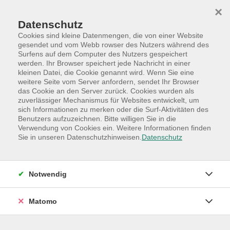
Skip to main content
Skip to page footer
×
Datenschutz
Cookies sind kleine Datenmengen, die von einer Website
gesendet und vom Webb rowser des Nutzers während des
Surfens auf dem Computer des Nutzers gespeichert
werden. Ihr Browser speichert jede Nachricht in einer
Programm
Hauptkategorien
kleinen Datei, die Cookie genannt wird. Wenn Sie eine
Online-Angebote
Sprachen
weitere Seite vom Server anfordern, sendet Ihr Browser
das Cookie an den Server zurück. Cookies wurden als
Englisch: Stufe -B2-C1 Online-Live-Kurs
zuverlässiger Mechanismus für Websites entwickelt, um
sich Informationen zu merken oder die Surf-Aktivitäten des
in der Cloud
Benutzers aufzuzeichnen. Bitte willigen Sie in die
Online-Angebot
Verwendung von Cookies ein. Weitere Informationen finden
Sie in unseren Datenschutzhinweisen.
Datenschutz
Erwerben Sie Grundlagen der neuen Sprache, z. B.
für Ihren nächsten Urlaub oder zur Unterhaltung
im Freundeskreis
Notwendig
Das Lehrbuch wird am ersten Termin bekannt
gegeben
Matomo
In diesem Kurs erhalten Sie Einblicke in die Vielfalt der
englischsprachigen Welt und vor allem lernen Sie