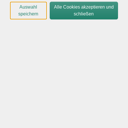
mitzusprechen!
Auswahl
Alle Cookies akzeptieren und
speichern
schließen
Dieser Kurs ist Themen-orientiert und basiert auf BBC-
Links aus der Seite bbc.leasrning Engisch-Audio,
Worksheet, Vocabulary and Quizzes.
Ihre Dozentin garantiert Ihnen in Zusammenarbeit
mit dem Unterrichtmaterial einen lebendigen
Unterricht, in dem Sie viele Gelegenheiten zum
Sprechen in Partner- und Gruppenarbeit erhalten
werden! Join us - and have fun!
Unser Webseminar für Sie:
Sie können von jedem Endgerät aus dabei sein, ob
Smartphone, iPhone, Tablet, Laptop oder PC, der Link
zur Veranstaltung wird Ihnen via Email vor dem Termin
von uns gesendet und mit einem Klick sind Sie dabei!
Dieser Kurs findet wöchentlich statt.