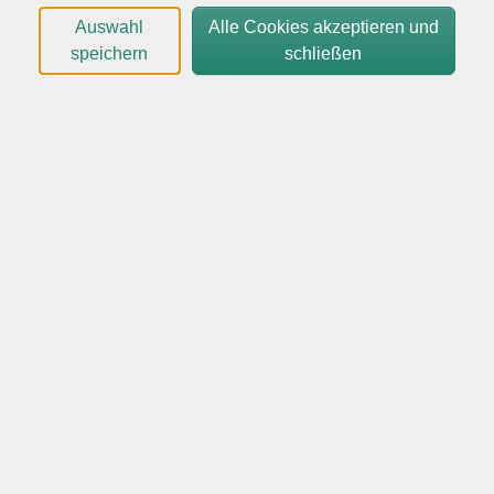
gegeben.
Auswahl
Alle Cookies akzeptieren und
speichern
schließen
Kein Kurs am 14.09.2026
Es handelt sich um einen Kurs mit wissenschaftlichen
und lehrenden Charakter.
54,00
€
Gebühr:
In den Warenkorb
Kursnummer:
44001-C NEU
Start:
Ende:
Mo. 24.08.2026
Mo. 05.10.2026
18:30 Uhr
20:00 Uhr