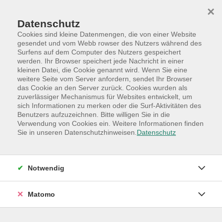
Skip to main content
Skip to page footer
×
Datenschutz
Cookies sind kleine Datenmengen, die von einer Website
gesendet und vom Webb rowser des Nutzers während des
Surfens auf dem Computer des Nutzers gespeichert
werden. Ihr Browser speichert jede Nachricht in einer
Programm
Hauptkategorien
Sprachen
kleinen Datei, die Cookie genannt wird. Wenn Sie eine
weitere Seite vom Server anfordern, sendet Ihr Browser
Französisch A2 für
das Cookie an den Server zurück. Cookies wurden als
Wiedereinsteiger/innen
zuverlässiger Mechanismus für Websites entwickelt, um
sich Informationen zu merken oder die Surf-Aktivitäten des
Fortsetzungskurs aus dem Frühjahr 2026!
Benutzers aufzuzeichnen. Bitte willigen Sie in die
Verwendung von Cookies ein. Weitere Informationen finden
Fortsetzungskurs aus dem Januar
Sie in unseren Datenschutzhinweisen.
Datenschutz
Dieser Kurs richtet sich an Interessierte, die z.B. in der
Schule schon einmal Kontakt mit der französischen
Sprache hatten und ihre Kenntnisse eingehend
Notwendig
wiederholen und erweitern möchten.
Matomo
Au menu du cours: le plaisir d'apprendre
Das Lehrbuch wird zu Beginn des Kurses bekannt