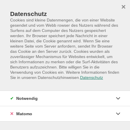
Skip to main content
Skip to page footer
×
Datenschutz
Cookies sind kleine Datenmengen, die von einer Website
gesendet und vom Webb rowser des Nutzers während des
Surfens auf dem Computer des Nutzers gespeichert
werden. Ihr Browser speichert jede Nachricht in einer
Programm
Hauptkategorien
Sprachen
kleinen Datei, die Cookie genannt wird. Wenn Sie eine
weitere Seite vom Server anfordern, sendet Ihr Browser
Spanisch für Einsteiger:innen A2.1 -
das Cookie an den Server zurück. Cookies wurden als
Folgekurs
zuverlässiger Mechanismus für Websites entwickelt, um
sich Informationen zu merken oder die Surf-Aktivitäten des
wenn Sie schon immer mal Spanisch lernen
Benutzers aufzuzeichnen. Bitte willigen Sie in die
wollten!
Verwendung von Cookies ein. Weitere Informationen finden
Sie in unseren Datenschutzhinweisen.
Datenschutz
Lernen Sie Spanisch von Anfang an mit unserer
Dozentin und Muttersprachlerin Maritza.
Dieser Kurs hat im Februar 2024 begonnen!
Notwendig
Sie lieben Spanien, Lateinamerika und möchten sich in
Matomo
dieser Sprache verständigen? Dann sind Sie in diesem
Kurs genau richtig. Bienvenidos!