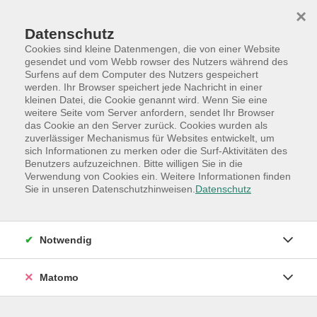
Skip to main content
Skip to page footer
×
Datenschutz
Cookies sind kleine Datenmengen, die von einer Website
gesendet und vom Webb rowser des Nutzers während des
Surfens auf dem Computer des Nutzers gespeichert
werden. Ihr Browser speichert jede Nachricht in einer
Programm
Hauptkategorien
Sprachen
kleinen Datei, die Cookie genannt wird. Wenn Sie eine
weitere Seite vom Server anfordern, sendet Ihr Browser
Spanisch für Einsteiger/innen A2
das Cookie an den Server zurück. Cookies wurden als
Folgekurs
zuverlässiger Mechanismus für Websites entwickelt, um
sich Informationen zu merken oder die Surf-Aktivitäten des
Sie lieben Spanien, Lateinamerika und möchten sich in
Benutzers aufzuzeichnen. Bitte willigen Sie in die
dieser Sprache verständigen? Dann sind Sie in diesem
Verwendung von Cookies ein. Weitere Informationen finden
Sie in unseren Datenschutzhinweisen.
Datenschutz
Kurs genau richtig. Bienvenidos!
Dieser Kurs findet wöchentlich statt, auch in den
Herbstferien 2026!
Notwendig
Bei Abbuchung wird das Entgelt in zwei zinslosen
Matomo
Raten abgebucht.
Es handelt sich um einen Kurs mit wissenschaftlichem