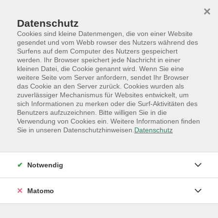
Skip to main content
Skip to page footer
×
Datenschutz
Cookies sind kleine Datenmengen, die von einer Website
gesendet und vom Webb rowser des Nutzers während des
Surfens auf dem Computer des Nutzers gespeichert
werden. Ihr Browser speichert jede Nachricht in einer
Programm
Sonderkategorie
kleinen Datei, die Cookie genannt wird. Wenn Sie eine
Aus- und Weiterbildungen
weitere Seite vom Server anfordern, sendet Ihr Browser
das Cookie an den Server zurück. Cookies wurden als
Hybrid-Lehrgang: Geprüfte/r
zuverlässiger Mechanismus für Websites entwickelt, um
sich Informationen zu merken oder die Surf-Aktivitäten des
Immobilienmakler/in
Benutzers aufzuzeichnen. Bitte willigen Sie in die
Lehrgang mit Zertifikat
Verwendung von Cookies ein. Weitere Informationen finden
Sie in unseren Datenschutzhinweisen.
Datenschutz
Veranstaltungsort: HAMBURG in Wandsbek
Hybrid Veranstaltung - Teilnahme auch online möglich
Notwendig
In diesem 3-tägigen Zertifikatslehrgang bieten wir zur
Matomo
Vorbereitung auf die praktische Tätigkeit als
Immobilienmakler nach §34C GewO, die fundierte
Zertifikatsausbildung Geprüfte/r Immobilienmakler/in