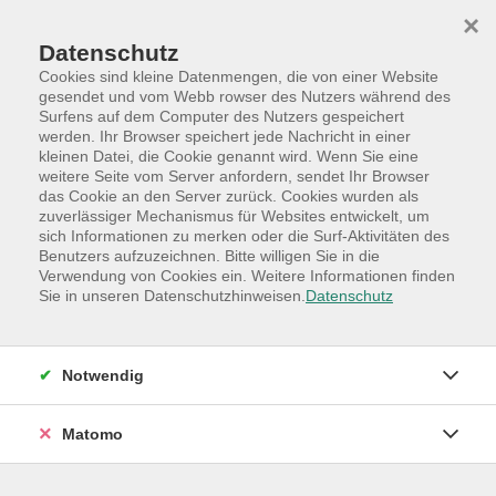
Skip to main content
Skip to page footer
×
Datenschutz
Cookies sind kleine Datenmengen, die von einer Website
gesendet und vom Webb rowser des Nutzers während des
Surfens auf dem Computer des Nutzers gespeichert
werden. Ihr Browser speichert jede Nachricht in einer
Programm
Sonderkategorie
kleinen Datei, die Cookie genannt wird. Wenn Sie eine
Besondere Angebote
weitere Seite vom Server anfordern, sendet Ihr Browser
das Cookie an den Server zurück. Cookies wurden als
NEU: Frauen-Treff im November - Ein
zuverlässiger Mechanismus für Websites entwickelt, um
sich Informationen zu merken oder die Surf-Aktivitäten des
Raum für Austausch und um neue Leute
Benutzers aufzuzeichnen. Bitte willigen Sie in die
kennenzulernen
Verwendung von Cookies ein. Weitere Informationen finden
kostenloser, monatlicher Treff in der VHS
Sie in unseren Datenschutzhinweisen.
Datenschutz
Quickborn
Netzwerken, quatschen, neue Leute treffen: Der neue
Notwendig
Frauentreff an deiner VHS
Sich in entspannter Runde auszutauschen, das macht
Matomo
Spaß und neue Leute kennenzulernen, ist auch immer
gut :-)