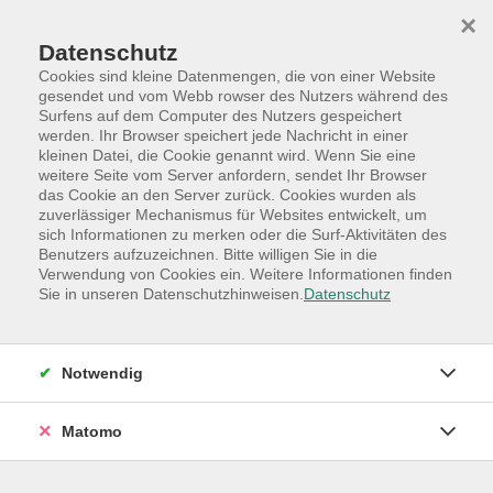
Skip to main content
Skip to page footer
×
Datenschutz
Cookies sind kleine Datenmengen, die von einer Website
gesendet und vom Webb rowser des Nutzers während des
Surfens auf dem Computer des Nutzers gespeichert
werden. Ihr Browser speichert jede Nachricht in einer
Programm
Sonderkategorie
kleinen Datei, die Cookie genannt wird. Wenn Sie eine
Besondere Angebote
weitere Seite vom Server anfordern, sendet Ihr Browser
das Cookie an den Server zurück. Cookies wurden als
NEU: Frauen-Treff im September - Ein
zuverlässiger Mechanismus für Websites entwickelt, um
sich Informationen zu merken oder die Surf-Aktivitäten des
Raum für Austausch und um neue Leute
Benutzers aufzuzeichnen. Bitte willigen Sie in die
kennenzulernen
Verwendung von Cookies ein. Weitere Informationen finden
kostenloser, monatlicher Treff in der VHS
Sie in unseren Datenschutzhinweisen.
Datenschutz
Quickborn
Netzwerken, quatschen, neue Leute treffen: Der neue
Notwendig
Frauentreff an deiner VHS
Sich in entspannter Runde auszutauschen, das macht
Matomo
Spaß und neue Leute kennenzulernen, ist auch immer
gut :-)