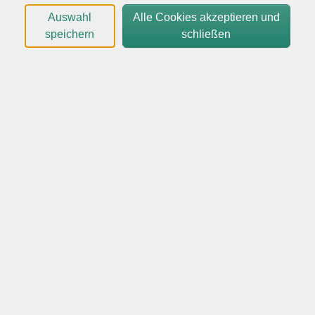
fördert die Beweglichkeit und unterstützt die
Auswahl
Alle Cookies akzeptieren und
Regeneration.
speichern
schließen
Die Ruhe des Yin Yoga schenkt Deinem Körper Zeit,
Spannungen sanft zu lösen und Deinen Geist zur Stille
zu führen. Mit jedem Atemzug darf Anspannung
weichen und innere Ruhe entstehen. Dein Rückzugsort,
um zur Ruhe zu kommen und neue Kraft zu schöpfen,
ganz egal, ob Du zum ersten Mal auf der Matte bist
oder bereits Erfahrung mitbringst.
Bitte mitbringen: bequeme Kleidung, Yogamatte,
Kuscheldocke und warme Socken
Dieser Kurs ist für Anfänger und Fortgeschrittene
geeignet.
Es handelt sich um einen Kurs/Workshop mit
wissenschaftlichem und lehrenden Charakter.