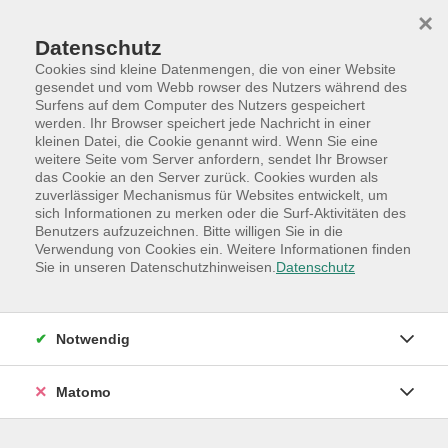
Skip to main content
Skip to page footer
×
Datenschutz
Cookies sind kleine Datenmengen, die von einer Website
gesendet und vom Webb rowser des Nutzers während des
Surfens auf dem Computer des Nutzers gespeichert
werden. Ihr Browser speichert jede Nachricht in einer
Programm
Hauptkategorien
Gesundheit
kleinen Datei, die Cookie genannt wird. Wenn Sie eine
Entspannung
weitere Seite vom Server anfordern, sendet Ihr Browser
das Cookie an den Server zurück. Cookies wurden als
Yin Yoga am Dienstagabend
zuverlässiger Mechanismus für Websites entwickelt, um
sich Informationen zu merken oder die Surf-Aktivitäten des
Sanfte Haltungen, ruhiger Atem, tiefe
Benutzers aufzuzeichnen. Bitte willigen Sie in die
Entspannung
Verwendung von Cookies ein. Weitere Informationen finden
Sie in unseren Datenschutzhinweisen.
Datenschutz
In dieser 75-minütigen Yin Yoga Stunde verweilst Du
länger in sanften, passiven Positionen im Sitzen und
im Liegen, die Dich einladen, loszulassen und tief nach
Notwendig
innen zu spüren.
Yin Yoga wirkt auf die tieferen Schichten des
Matomo
Körpers
Bindegewebe, Faszien und Gelenke