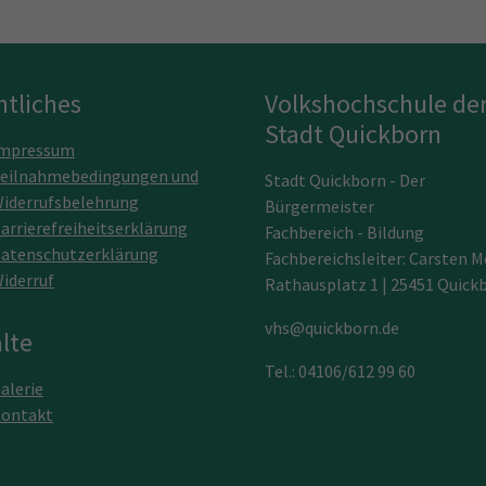
htliches
Volkshochschule de
Stadt Quickborn
mpressum
eilnahmebedingungen und
Stadt Quickborn - Der
iderrufsbelehrung
Bürgermeister
arrierefreiheitserklärung
Fachbereich - Bildung
atenschutzerklärung
Fachbereichsleiter: Carsten M
iderruf
Rathausplatz 1 | 25451 Quick
vhs@quickborn.de
lte
Tel.: 04106/612 99 60
alerie
ontakt