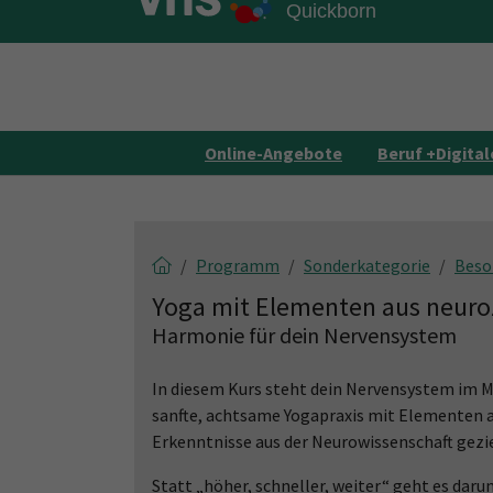
Skip to main content
Skip to page footer
Online-Angebote
Beruf +Digital
Programm
Sonderkategorie
Beso
Yoga mit Elementen aus neuro
Harmonie für dein Nervensystem
In diesem Kurs steht dein Nervensystem im M
sanfte, achtsame Yogapraxis mit Elementen a
Erkenntnisse aus der Neurowissenschaft gez
Statt „höher, schneller, weiter“ geht es dar