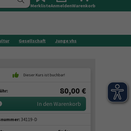
Merkliste
Anmelden
Galerie
Warenkorb
Kontakt
ultur
Gesellschaft
Junge vhs
80,00
€
ühr:
In den Warenkorb
snummer:
34119-D