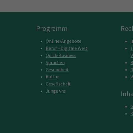
Programm
Rec
Online-Angebote
I
Beruf +Digitale Welt
T
Quick-Business
W
Sprachen
B
Gesundheit
D
Kultur
W
Gesellschaft
Junge vhs
Inha
G
K