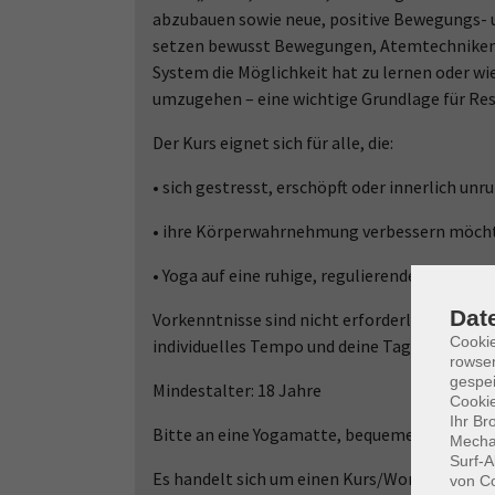
abzubauen sowie neue, positive Bewegungs- 
setzen bewusst Bewegungen, Atemtechniken, 
System die Möglichkeit hat zu lernen oder wi
umzugehen – eine wichtige Grundlage für Res
Der Kurs eignet sich für alle, die:
• sich gestresst, erschöpft oder innerlich unr
• ihre Körperwahrnehmung verbessern möch
• Yoga auf eine ruhige, regulierende Weise er
Dat
Vorkenntnisse sind nicht erforderlich. Alle Ü
Cooki
individuelles Tempo und deine Tagesform an
rowse
gespei
Mindestalter: 18 Jahre
Cookie
Ihr Br
Bitte an eine Yogamatte, bequeme Kleidung 
Mechan
Surf-A
Es handelt sich um einen Kurs/Workshop mit 
von Co