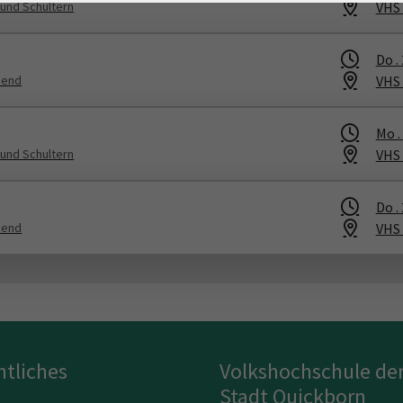
VHS
 und Schultern
Do .
VHS
bend
Mo .
VHS
 und Schultern
Do .
VHS
bend
htliches
Volkshochschule de
Stadt Quickborn