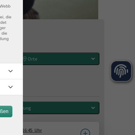
m Webb
ei, die
ndet
ger
 die
ndung
Orte
Sortierung
eßen
24.08.2026
16:45
Uhr