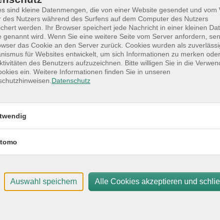
es sind kleine Datenmengen, die von einer Website gesendet und vo
r des Nutzers während des Surfens auf dem Computer des Nutzers
chert werden. Ihr Browser speichert jede Nachricht in einer kleinen Dat
 genannt wird. Wenn Sie eine weitere Seite vom Server anfordern, se
owser das Cookie an den Server zurück. Cookies wurden als zuverlässi
dheit
Wirbelsäulen Qigong
ismus für Websites entwickelt, um sich Informationen zu merken oder
ktivitäten des Benutzers aufzuzeichnen. Bitte willigen Sie in die Verwe
okies ein. Weitere Informationen finden Sie in unseren
schutzhinweisen.
Datenschutz
ochentage
Tageszeiten
twendig
eitraum
tomo
Auswahl speichern
Alle Cookies akzeptieren und schli
Mo .