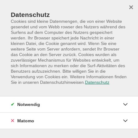
Skip to main content
Skip to page footer
×
Datenschutz
Cookies sind kleine Datenmengen, die von einer Website
gesendet und vom Webb rowser des Nutzers während des
Surfens auf dem Computer des Nutzers gespeichert
werden. Ihr Browser speichert jede Nachricht in einer
kleinen Datei, die Cookie genannt wird. Wenn Sie eine
weitere Seite vom Server anfordern, sendet Ihr Browser
das Cookie an den Server zurück. Cookies wurden als
zuverlässiger Mechanismus für Websites entwickelt, um
sich Informationen zu merken oder die Surf-Aktivitäten des
Benutzers aufzuzeichnen. Bitte willigen Sie in die
Programm
Hauptkategorien
Kultur
Verwendung von Cookies ein. Weitere Informationen finden
Sie in unseren Datenschutzhinweisen.
Datenschutz
Kultur
Mit der VHS Quickborn zu neuen Fahrten ins Theater, in
die Oper und ins Konzert und zu drei Sonderfahrten: in
Notwendig
die Oper, ins Ballett und zu Silvester ins Theater
Matomo
Für alle Kulturinteressierten bietet die VHS Quickborn mit
verschiedenen Angeboten die Möglichkeit, bequem mit
dem Bus ab Quickborn, Quickborn-Heide, Ellerau, Hasloh