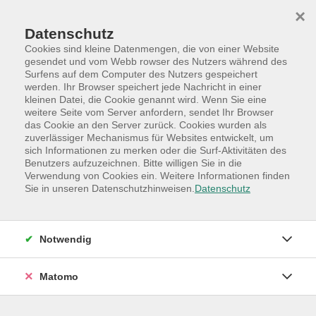
Skip to main content
Skip to page footer
×
Datenschutz
Cookies sind kleine Datenmengen, die von einer Website
gesendet und vom Webb rowser des Nutzers während des
Surfens auf dem Computer des Nutzers gespeichert
werden. Ihr Browser speichert jede Nachricht in einer
kleinen Datei, die Cookie genannt wird. Wenn Sie eine
weitere Seite vom Server anfordern, sendet Ihr Browser
das Cookie an den Server zurück. Cookies wurden als
zuverlässiger Mechanismus für Websites entwickelt, um
sich Informationen zu merken oder die Surf-Aktivitäten des
Benutzers aufzuzeichnen. Bitte willigen Sie in die
Verwendung von Cookies ein. Weitere Informationen finden
Sie in unseren Datenschutzhinweisen.
Datenschutz
Notwendig
Matomo
Programm
Hauptkategorien
Online-Angebote
Ihre Finanzen: Aktien, ETFs, Kryptowährungen und mehr