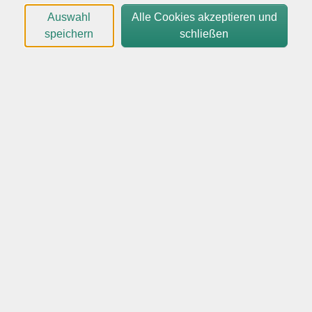
Social Media
Auswahl
Alle Cookies akzeptieren und
speichern
schließen
Filter
Wochentage
Tageszeiten
Orte
Dozenten*innen
Zeitraum
nur buchbare
nur beginnende
Loading...
Kurse (
0
)