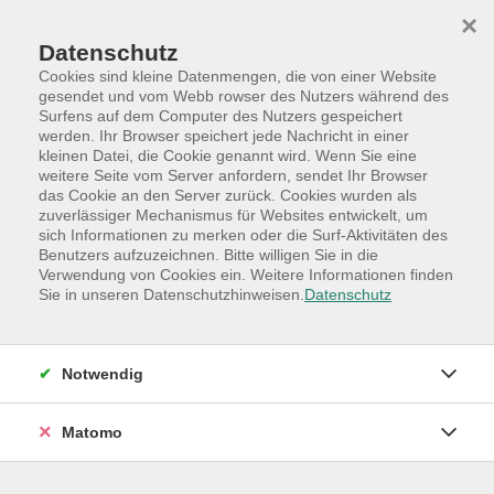
Skip to main content
Skip to page footer
×
Datenschutz
Cookies sind kleine Datenmengen, die von einer Website
gesendet und vom Webb rowser des Nutzers während des
Surfens auf dem Computer des Nutzers gespeichert
werden. Ihr Browser speichert jede Nachricht in einer
Programm
Hauptkategorien
kleinen Datei, die Cookie genannt wird. Wenn Sie eine
Online-Angebote
weitere Seite vom Server anfordern, sendet Ihr Browser
das Cookie an den Server zurück. Cookies wurden als
QuickBits - unsere Online-Firmenschulungen
zuverlässiger Mechanismus für Websites entwickelt, um
QuickBits: Microsoft Teams – zentrale
sich Informationen zu merken oder die Surf-Aktivitäten des
Benutzers aufzuzeichnen. Bitte willigen Sie in die
und dezentrale Arbeitsgruppen
Verwendung von Cookies ein. Weitere Informationen finden
organisieren
Sie in unseren Datenschutzhinweisen.
Datenschutz
Prozessoptimierung
DIESER KURS IST JEDERZEIT BUCHBAR! DAS HIER ALS
Notwendig
KURSBEGINN GENANNTE DATUM IST NUR
SYSTEMBEDINGT :-)
Matomo
Für Ihre „Job-Familie“ erstellen wir ein passgenaues
Angebot für alle Mitarbeitenden in allen Ebenen ihres