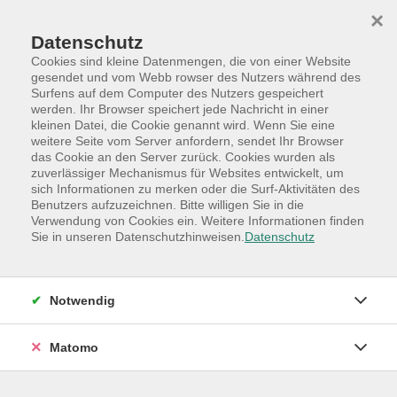
Skip to main content
Skip to page footer
×
Datenschutz
Cookies sind kleine Datenmengen, die von einer Website
gesendet und vom Webb rowser des Nutzers während des
Surfens auf dem Computer des Nutzers gespeichert
werden. Ihr Browser speichert jede Nachricht in einer
Programm
Hauptkategorien
Gesellschaft
kleinen Datei, die Cookie genannt wird. Wenn Sie eine
Lebensthemen - Aktuelles - Besonderes
weitere Seite vom Server anfordern, sendet Ihr Browser
das Cookie an den Server zurück. Cookies wurden als
Vortragsreihe RUND UM DEN HUND: Der
zuverlässiger Mechanismus für Websites entwickelt, um
sich Informationen zu merken oder die Surf-Aktivitäten des
perfekte Welpenstart
Benutzers aufzuzeichnen. Bitte willigen Sie in die
Ein kompakter Abend für Ersthundebesitzer
Verwendung von Cookies ein. Weitere Informationen finden
Sie in unseren Datenschutzhinweisen.
Datenschutz
Ein Welpe zieht ein – und plötzlich steht alles Kopf.
Damit der Start ins gemeinsame Leben gelingt,
erhalten Sie in diesem Vortrag einen leicht
Notwendig
verständlichen, praxisnahen Leitfaden für die Zeit im
Hundeleben.
Matomo
Wir sprechen darüber, wie Sie sich optimal auf den
Einzug vorbereiten, welche Ausstattung sinnvoll ist