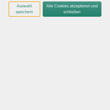
und wie Sie die ersten Wochen strukturiert und
Auswahl
Alle Cookies akzeptieren und
gleichzeitig entspannt gestalten. Sie erfahren, was
speichern
schließen
Welpen wirklich brauchen, warum Ruhe oft wichtiger
ist als Beschäftigung und wie Sie Überforderung
erkennen. Gleichzeitig räumen wir mit typischen
Mythen rund um die Welpenerziehung auf.
Ein Schwerpunkt liegt auch auf häufigen
Anfängerfehlern und wie man diese vermeidet – damit
der Alltag vom ersten Tag an sicher, liebevoll und
harmonisch abläuft.
Dieser Vortragsabend ist ideal für alle, die sich einen
Welpen anschaffen möchten oder gerade bekommen
haben.
Keine Vorkenntnisse erforderlich.
Zur Dozentin: