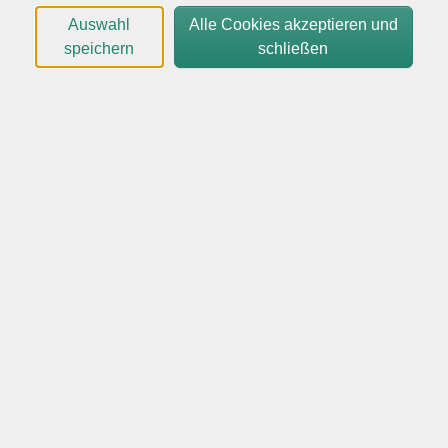
sicher zusammenführt und wie eine harmonsiuche
Auswahl
Alle Cookies akzeptieren und
Gruppenstruktur entsteht. Außerdem geht es um
speichern
schließen
klareRegeln, Ressourcenmanagement und typisches
Konfliktverhalten.
Dieser Vortragsabend ist ideal für alle, die einen
zweiten Hund planen oder ihre Mehrhundehaltung
verbessern möchten.
Zur Dozentin:
"Hallo zusammen! 🐾
Ich möchte mich und meine Hundebetreuung und
mobile Katzen sowie Kleintier Betreuung einmal kurz
vorstellen.
Mein Name ist Sharina und ich bin mit ganzem Herzen
im Bereich Hundebetreuung, Mobile Katzen,-und
Kleintierbetreuung & Dogwalking tätig in 24576 Bad