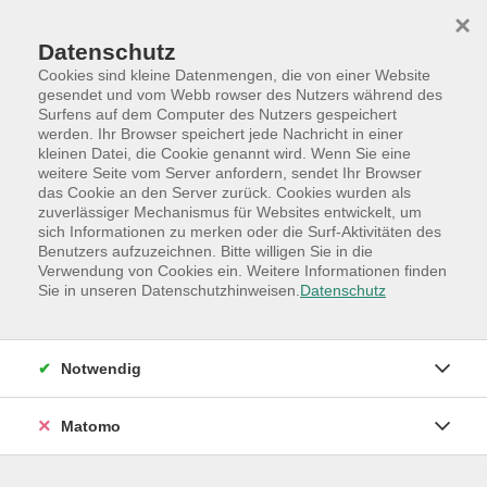
Skip to main content
Skip to page footer
×
Datenschutz
Cookies sind kleine Datenmengen, die von einer Website
gesendet und vom Webb rowser des Nutzers während des
Surfens auf dem Computer des Nutzers gespeichert
werden. Ihr Browser speichert jede Nachricht in einer
Programm
Hauptkategorien
Gesellschaft
kleinen Datei, die Cookie genannt wird. Wenn Sie eine
Lebensthemen - Aktuelles - Besonderes
weitere Seite vom Server anfordern, sendet Ihr Browser
das Cookie an den Server zurück. Cookies wurden als
Vortragsreihe RUND UM DEN HUND:
zuverlässiger Mechanismus für Websites entwickelt, um
sich Informationen zu merken oder die Surf-Aktivitäten des
Mehrhundehaltung – entspanntes
Benutzers aufzuzeichnen. Bitte willigen Sie in die
Zusammenleben im
Verwendung von Cookies ein. Weitere Informationen finden
Mehrhundehaushalt
Sie in unseren Datenschutzhinweisen.
Datenschutz
Ein kompakter Abend für alle
Hundeinteressierten
Notwendig
Mehrere Hunde können den Alltag bereichern, bringen
aber auch besondere Herausforderungen mit sich. An
Matomo
diesem Abend erfahren Sie, worauf es bei der Auswahl
eines weiteren Hundes ankommt, wie man Hunde