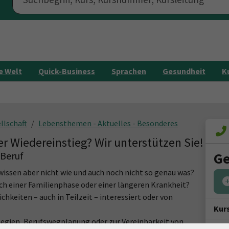
e Welt
Quick-Business
Sprachen
Gesundheit
K
llschaft
Lebensthemen - Aktuelles - Besonderes
r Wiedereinstieg? Wir unterstützen Sie!
 Beruf
Ge
wissen aber nicht wie und auch noch nicht so genau was?
ch einer Familienphase oder einer längeren Krankheit?
hkeiten – auch in Teilzeit – interessiert oder von
Kur
egien, Berufswegplanung oder zur Vereinbarkeit von