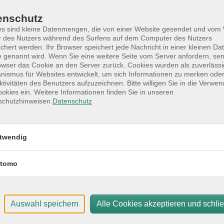
Star
Do. 
enschutz
ostenloses Beratungsgespräch (ca. 90 Minuten) bei FRAU &
09:0
es sind kleine Datenmengen, die von einer Website gesendet und vo
en, die berufliche Unterstützung suchen – auch an Frauen
r des Nutzers während des Surfens auf dem Computer des Nutzers
2 Un
chert werden. Ihr Browser speichert jede Nachricht in einer kleinen Dat
 genannt wird. Wenn Sie eine weitere Seite vom Server anfordern, se
Doz
owser das Cookie an den Server zurück. Cookies wurden als zuverlässi
r VHS Quickborn oder nach individueller Absprache an
ismus für Websites entwickelt, um sich Informationen zu merken oder
Gemeinsam mit Ihrer Beraterin entwickeln Sie individuelle
Mar
ktivitäten des Benutzers aufzuzeichnen. Bitte willigen Sie in die Verwe
ngen.
okies ein. Weitere Informationen finden Sie in unseren
schutzhinweisen.
Datenschutz
Ver
VHS
Bah
twendig
254
Raum
tomo
Auswahl speichern
Alle Cookies akzeptieren und schli