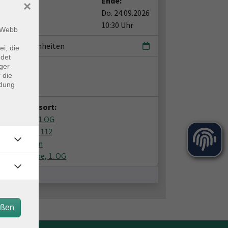
t:
Ende:
×
24.09.2026
Do. 24.09.2026
0 Uhr
10:30 Uhr
m Webb
terrichtseinheiten
ei, die
ndet
ent*in:
ger
 die
tina Pichon
ndung
anstaltungsort:
 im FORUM 1.OG
nhofstraße 112
51 Quickborn
 gute Stube, 1. OG
eßen