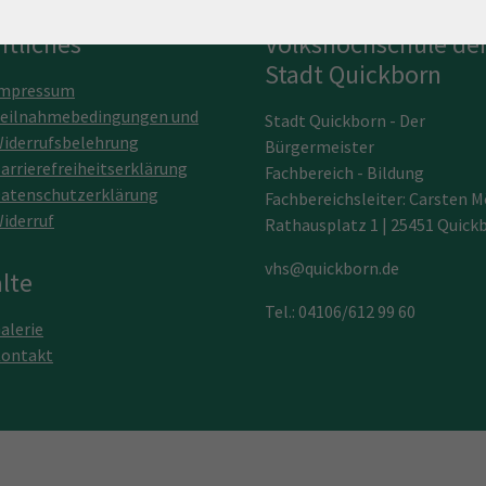
htliches
Volkshochschule de
Stadt Quickborn
mpressum
eilnahmebedingungen und
Stadt Quickborn - Der
iderrufsbelehrung
Bürgermeister
arrierefreiheitserklärung
Fachbereich - Bildung
atenschutzerklärung
Fachbereichsleiter: Carsten M
iderruf
Rathausplatz 1 | 25451 Quick
vhs@quickborn.de
lte
Tel.: 04106/612 99 60
alerie
ontakt