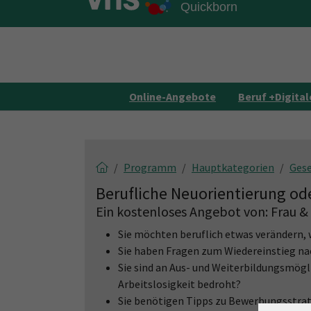
Skip to main content
Skip to page footer
Online-Angebote
Beruf +Digital
Programm
Hauptkategorien
Gese
Berufliche Neuorientierung ode
Ein kostenloses Angebot von: Frau &
Sie möchten beruflich etwas verändern, 
Sie haben Fragen zum Wiedereinstieg na
Sie sind an Aus- und Weiterbildungsmöglic
Arbeitslosigkeit bedroht?
Sie benötigen Tipps zu Bewerbungsstrat