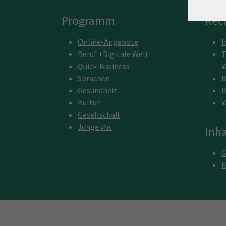
Programm
Rec
Online-Angebote
I
Beruf +Digitale Welt
T
Quick-Business
W
Sprachen
B
Gesundheit
D
Kultur
W
Gesellschaft
Junge vhs
Inha
G
K