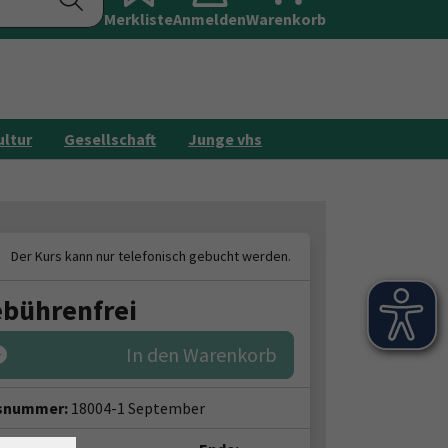
Merkliste
Anmelden
Galerie
Warenkorb
Kontakt
ultur
Gesellschaft
Junge vhs
bührenfrei
In den Warenkorb
snummer:
18004-1 September