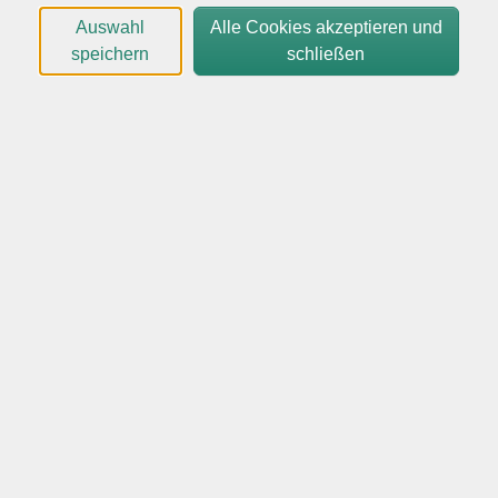
In jedem Fall ist es eine Bereicherung, sich mit
Auswahl
Alle Cookies akzeptieren und
Gedanken und Erfahrungen auch außerhalb des
speichern
schließen
eigenen Lebenskreises zu befassen und diese mit
anderen Menschen zu erörtern und dabei vielleicht
sogar neue Aspekte kennenzulernen.
Die Buchtitel sind folgende:
Freitag, 04.09. Geiger, Arno, Es geht uns gut
Freitag, 02.10. Wahl, Caroline, Windstärke 17
Freitag, 06.11. Strout, Elizabeth, Am Meer
Freitag, 04.12. Cognetti, Paolo, Unten im Tal
Es handelt sich um einen Kurs/Workshop mit
wissenschaftlichem und lehrendem Charakter.