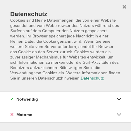
Skip to main content
Skip to page footer
×
Datenschutz
Cookies sind kleine Datenmengen, die von einer Website
gesendet und vom Webb rowser des Nutzers während des
Surfens auf dem Computer des Nutzers gespeichert
werden. Ihr Browser speichert jede Nachricht in einer
Programm
Hauptkategorien
Kultur
kleinen Datei, die Cookie genannt wird. Wenn Sie eine
Literatur
weitere Seite vom Server anfordern, sendet Ihr Browser
das Cookie an den Server zurück. Cookies wurden als
VHS Literaturkreis Quickborn mit
zuverlässiger Mechanismus für Websites entwickelt, um
sich Informationen zu merken oder die Surf-Aktivitäten des
monatlichen Treffen
Benutzers aufzuzeichnen. Bitte willigen Sie in die
"In großer Literatur finden wir uns selbst wieder. Man
Verwendung von Cookies ein. Weitere Informationen finden
Sie in unseren Datenschutzhinweisen.
Datenschutz
muss viel lesen, um ein Mensch zu werden", sagt
Lubinski zu Alfred in Michael Bergmanns Roman
"Machloikes" (Seite 144).
Notwendig
Dass diese Feststellung zutrifft, erfahren wir immer
wieder auf die eine oder andere Art, wenn wir uns mit
Matomo
Werken der Literatur beschäftigen.