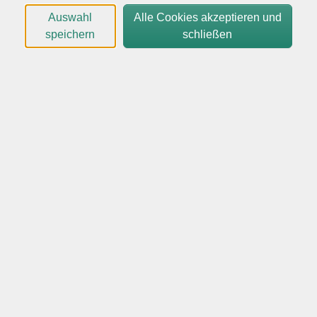
ADHS in Generationen: Selbstführung, Lernen und
Auswahl
Alle Cookies akzeptieren und
Begleitung
speichern
schließen
Kurzbeschreibung:
Ob als Erwachsene mit ADHS oder als
Eltern/Betreuungspersonen von Kindern mit ADHS –
diese Kurseinheit bietet Ihnen fundiertes Wissen,
praxisnahe Methoden und Impulse zur Förderung von
Konzentration, Impulssteuerung, Organisation und
Austausch im Alltag.
Es handelt sich um einen Kurs/Workshop mit
wissenschaftlichem und lehrenden Charakter.
69,00
€
Gebühr: