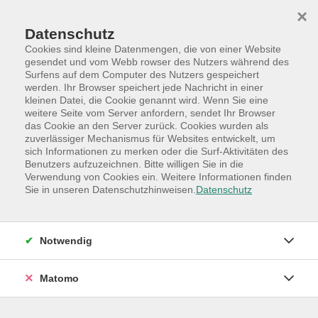
Skip to main content
Skip to page footer
×
Datenschutz
Cookies sind kleine Datenmengen, die von einer Website
gesendet und vom Webb rowser des Nutzers während des
Surfens auf dem Computer des Nutzers gespeichert
werden. Ihr Browser speichert jede Nachricht in einer
Programm
Hauptkategorien
Gesellschaft
kleinen Datei, die Cookie genannt wird. Wenn Sie eine
Lebensthemen - Aktuelles - Besonderes
weitere Seite vom Server anfordern, sendet Ihr Browser
das Cookie an den Server zurück. Cookies wurden als
Psychologie - Workshop Thema: ADHS
zuverlässiger Mechanismus für Websites entwickelt, um
sich Informationen zu merken oder die Surf-Aktivitäten des
Wissenschaftliches Forum der VHS Quickborn
Benutzers aufzuzeichnen. Bitte willigen Sie in die
Sie möchten sich mit den verschiedensten Themen der
Verwendung von Cookies ein. Weitere Informationen finden
Sie in unseren Datenschutzhinweisen.
Datenschutz
Psychologie beschäftigen und die Störungsbilder
verstehen? Dann ist dieser interessante Workshop
genau der richtige für Sie. - weitere Themen in einzeln
Notwendig
buchbaren Workshops zur Nr. 1210 über das Suchfeld.
An diesem Termin wird das nachfolgende Thema
Matomo
behandelt und besprochen: