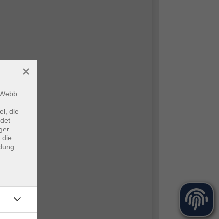
×
m Webb
ei, die
ndet
ger
 die
ndung