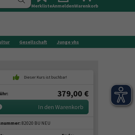
Merkliste
Anmelden
Galerie
Warenkorb
Kontakt
ultur
Gesellschaft
Junge vhs
379,00
€
ühr:
In den Warenkorb
snummer:
82020 BU NEU