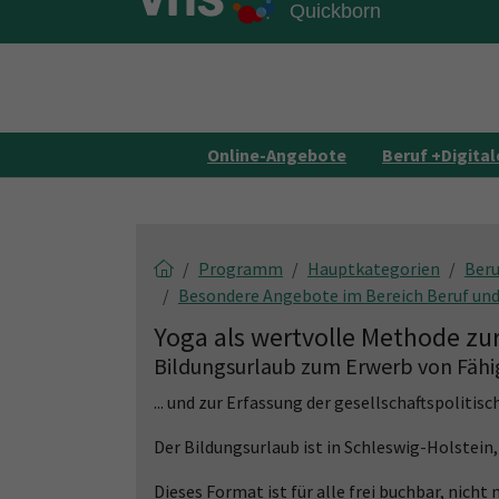
Skip to main content
Skip to page footer
Online-Angebote
Beruf +Digital
Programm
Hauptkategorien
Beru
Besondere Angebote im Bereich Beruf und
Yoga als wertvolle Methode zur
Bildungsurlaub zum Erwerb von Fähig
... und zur Erfassung der gesellschaftspoli
Der Bildungsurlaub ist in Schleswig-Holste
Dieses Format ist für alle frei buchbar, nicht 