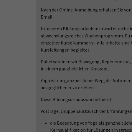
Nach der Online-Anmeldung erhalten Sie von 
Email.
In unseren Bildungsurlauben erwartet dich e
abwechslungsreiches Wochenprogramm. Du mu
einzelner Kurse kümmern – alle Inhalte sind
Kursleitungen begleitet.
Dabei vereinen wir Bewegung, Regeneration,
in einem ganzheitlichen Konzept.
Yoga ist ein ganzheitlicher Weg, die Anforde
ausgeglichener zu erleben.
Diese Bildungsurlaubswoche bietet:
Vorträge, Gruppenaustausch der Erfahrungen 
die Bedeutung von Yoga als ganzheitlic
Kernqualifikation für Lösungen in stres