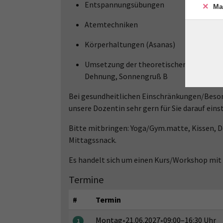
Entspannungsübungen
Ma
Atemtechniken
Körperhaltungen (Asanas)
Umsetzung der theoretischen Inhalte in d
Dehnung, Sonnengruß B
Bei gesundheitlichen Einschränkungen/Besonde
unsere Dozentin sehr gern für Sie darauf einst
Bitte mitbringen: Yoga/Gym.matte, Kissen, D
Mittagssnack.
Es handelt sich um einen Kurs/Workshop mit
Termine
#
Termin
Montag
•
21.06.2027
•
09:00–16:30 Uhr
1