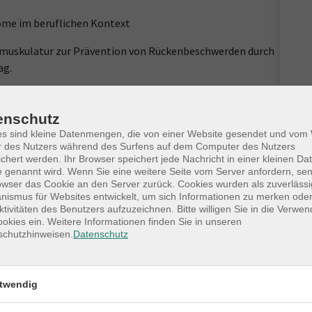
tome im beruflichen Kontext
nmuskulatur zur Prävention von Rückenbeschwerden durch
ag.
rper und Geist.
enschutz
 Yoga leisten und ist eine praktische Umsetzung im
es sind kleine Datenmengen, die von einer Website gesendet und vo
r des Nutzers während des Surfens auf dem Computer des Nutzers
chert werden. Ihr Browser speichert jede Nachricht in einer kleinen Dat
 genannt wird. Wenn Sie eine weitere Seite vom Server anfordern, se
d Atemübungen auf Körper und Geist
owser das Cookie an den Server zurück. Cookies wurden als zuverlässi
ismus für Websites entwickelt, um sich Informationen zu merken oder
ktivitäten des Benutzers aufzuzeichnen. Bitte willigen Sie in die Verwe
sstrategie, Praxisplan für die Umsetzung im beruflichen
okies ein. Weitere Informationen finden Sie in unseren
schutzhinweisen.
Datenschutz
laufs für die
twendig