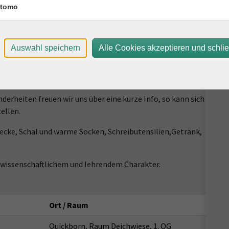
tomo
Auswahl speichern
Alle Cookies akzeptieren und schli
ie Praxis: Yoga für Rücken, Schultern und Nacken,
rheiten freuen wir uns über eine kurze Info, so kann sich
ellen.
ecke, Schal und warme Socken, Schreibutensilien,Getränk,
 wissenschaftlichem und lehrendem Charakter.
Ort / Raum
Quickborn, Raum Deichwiese, 1. OG