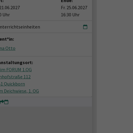
t:
Ende:
21.06.2027
Fr. 25.06.2027
0 Uhr
16:30 Uhr
nterrichtseinheiten
ent*in:
ina Otto
anstaltungsort:
 im FORUM 1.OG
nhofstraße 112
51 Quickborn
 Deichwiese, 1. OG