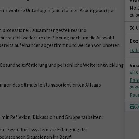
Star
Mo. 
uns weitere Unterlagen (auch für den Arbeitgeber) per
09:0
50 U
in professionell zusammengestelltes und
sst dich weder um die Planung noch um die Auswahl
Doz
 bereits aufeinander abgestimmt und werden von unseren
Dal
 Gesundheitsförderung und persönliche Weiterentwicklung
Ver
VHS
Bah
rungen des oftmals leistungsorientierten Alltags
254
Raum
mit Reflexion, Diskussion und Gruppenarbeiten :
hem Gesundheitssystem zur Erlangung der
sbelastenden Situationen im Beruf.